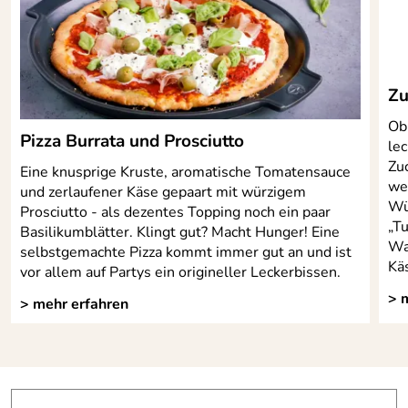
geliefert in einer weißen
Vellberg, contact@deejo.de
Lieferumfang:
Geschenkverpackung
Serie:
Tafelmesser
Zu
Material:
2CR14 + Griff aus Korallenholz
Ob 
Pizza Burrata und Prosciutto
le
Spülmaschinen
Nein
Zuc
geeignet:
Eine knusprige Kruste, aromatische Tomatensauce
we
und zerlaufener Käse gepaart mit würzigem
Wü
Prosciutto - als dezentes Topping noch ein paar
„Tu
Basilikumblätter. Klingt gut? Macht Hunger! Eine
Wa
selbstgemachte Pizza kommt immer gut an und ist
Kä
vor allem auf Partys ein origineller Leckerbissen.
> 
> mehr erfahren