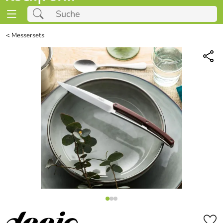
<
Messersets