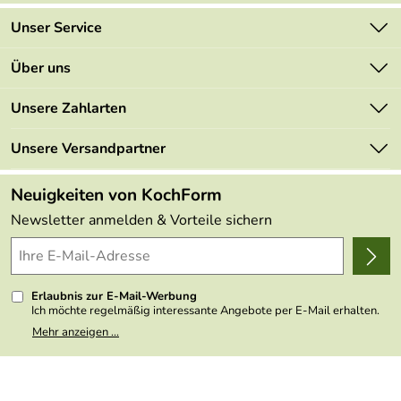
Unser Service
Kontakt
Über uns
Newsletter
Marken
Unsere Zahlarten
Mehrwertsteuerfrei
Neu
Retourenportal
Unsere Versandpartner
Angebote
FAQs
Made in Germany
Neuigkeiten von KochForm
Lieferbedingungen
Themen
Newsletter anmelden & Vorteile sichern
Delivery Terms
Wir über uns
Kundenlogin
Presse
Erlaubnis zur E-Mail-Werbung
Ich möchte regelmäßig interessante Angebote per E-Mail erhalten.
Meine E-Mail-Adresse wird nicht an andere Unternehmen
Mehr anzeigen ...
weitergegeben. Zu statistischen Zwecken wird in anonymer Form
ausgewertet, welche Links im Newsletter geklickt werden. Dabei ist
nicht erkennbar, welche konkrete Person geklickt hat. Diese
Einwilligung zur Nutzung meiner E-Mail- Adresse für Werbezwecke
kann ich jederzeit mit Wirkung für die Zukunft widerrufen, indem ich