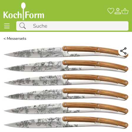
<
Messersets