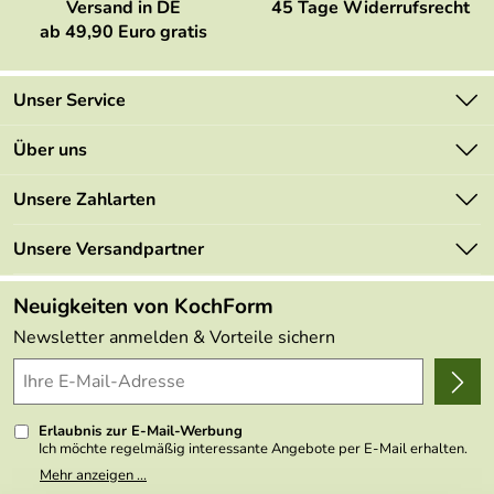
Versand in DE
45 Tage Widerrufsrecht
ab 49,90 Euro gratis
Unser Service
Kontakt
Über uns
Newsletter
Marken
Unsere Zahlarten
Mehrwertsteuerfrei
Neu
Retourenportal
Unsere Versandpartner
Angebote
FAQs
Made in Germany
Neuigkeiten von KochForm
Lieferbedingungen
Themen
Newsletter anmelden & Vorteile sichern
Delivery Terms
Wir über uns
Kundenlogin
Presse
Erlaubnis zur E-Mail-Werbung
Ich möchte regelmäßig interessante Angebote per E-Mail erhalten.
Meine E-Mail-Adresse wird nicht an andere Unternehmen
Mehr anzeigen ...
weitergegeben. Zu statistischen Zwecken wird in anonymer Form