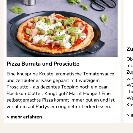
versehen. Griff aus Olivenholz.
Farbe:
Hochglanz
Hersteller: Koriolis GmbH, Haller Straße 1, 74541
geliefert in einer weißen
Vellberg, contact@deejo.de
Lieferumfang:
Geschenkverpackung
Serie:
Tafelmesser
Zu
Material:
2CR14 + Griff aus Olivenholz
Ob 
Pizza Burrata und Prosciutto
le
Spülmaschinen
Nein
Zuc
geeignet:
Eine knusprige Kruste, aromatische Tomatensauce
we
und zerlaufener Käse gepaart mit würzigem
Wü
Prosciutto - als dezentes Topping noch ein paar
„Tu
Basilikumblätter. Klingt gut? Macht Hunger! Eine
Wa
selbstgemachte Pizza kommt immer gut an und ist
Kä
vor allem auf Partys ein origineller Leckerbissen.
> 
> mehr erfahren