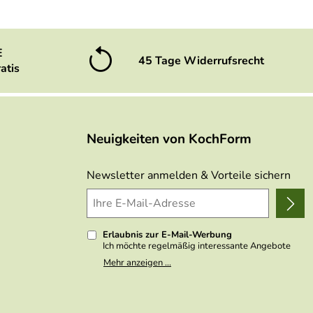
E
45 Tage Widerrufsrecht
atis
Neuigkeiten von KochForm
Newsletter anmelden & Vorteile sichern
Erlaubnis zur E-Mail-Werbung
Ich möchte regelmäßig interessante Angebote
per E-Mail erhalten. Meine E-Mail-Adresse wird
Mehr anzeigen ...
nicht an andere Unternehmen weitergegeben. Zu
statistischen Zwecken wird in anonymer Form
ausgewertet, welche Links im Newsletter
geklickt werden. Dabei ist nicht erkennbar,
welche konkrete Person geklickt hat. Diese