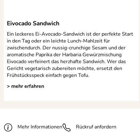
Serie:
37G
Material:
Z40C13 + Griff aus Korallen
Eivocado Sandwich
Ein leckeres Ei-Avocado-Sandwich ist der perfekte Start
Spülmaschinengeeignet:
Nein
in den Tag oder ein leichte Lunch-Mahlzeit für
mit feiner Lasergravur
zwischendurch. Der nussig-crunchige Sesam und der
aromatische Paprika der Harbaria Gewürzmischung
mit Gürtelclip
Eivocado verfeinert das herzhafte Sandwich. Wer das
Gericht vegetarisch zubereiten möchte, ersetzt den
Frühstücksspeck einfach gegen Tofu.
> mehr erfahren
Mehr Informationen
Rückruf anfordern