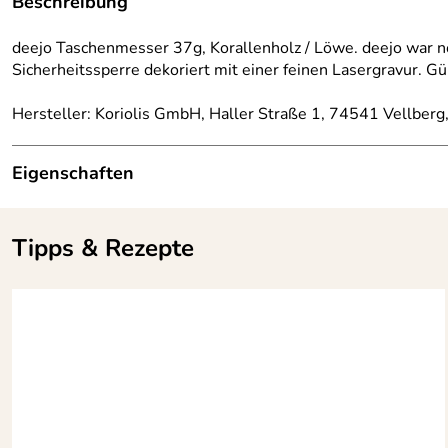
Beschreibung
deejo Taschenmesser 37g, Korallenholz / Löwe. deejo war no
Sicherheitssperre dekoriert mit einer feinen Lasergravur. Gür
Hersteller: Koriolis GmbH, Haller Straße 1, 74541 Vellberg
Eigenschaften
Höhe:
0,9 cm
Tipps & Rezepte
Länge:
Messer geschlossen 11 cm
Breite:
2,5 cm
Gewicht:
0,037 kg
Farbe:
Titan grau
Lieferumfang:
geliefert in schwarzer Präse