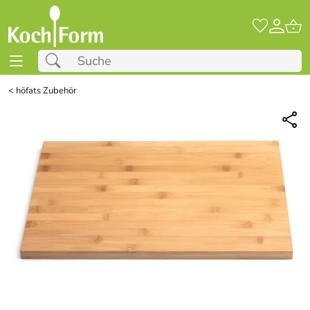
<
höfats Zubehör