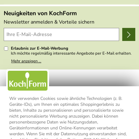
Angebote
FAQs
Made in Germany
Neuigkeiten von KochForm
Lieferbedingungen
Themen
Newsletter anmelden & Vorteile sichern
Delivery Terms
Wir über uns
Kundenlogin
Presse
Erlaubnis zur E-Mail-Werbung
Ich möchte regelmäßig interessante Angebote per E-Mail erhalten.
Meine E-Mail-Adresse wird nicht an andere Unternehmen
Mehr anzeigen ...
weitergegeben. Zu statistischen Zwecken wird in anonymer Form
ausgewertet, welche Links im Newsletter geklickt werden. Dabei ist
nicht erkennbar, welche konkrete Person geklickt hat. Diese
Einwilligung zur Nutzung meiner E-Mail- Adresse für Werbezwecke
kann ich jederzeit mit Wirkung für die Zukunft widerrufen, indem ich
den Link "Abmelden" am Ende des Newsletters anklicke oder die
Option Newsletter im Mitgliederbereich deaktiviere. Die
Datenschutzerklärung
habe ich zur Kenntnis genommen.
Wir verwenden Cookies sowie ähnliche Technologien (z. B.
Geräte-IDs), um Ihnen ein optimales Shoppingerlebnis zu
Impressum
Datenschutzerklärung
AGB
bieten, Inhalte zu personalisieren und personalisierte sowie
nicht personalisierte Werbung anzuzeigen. Dabei können
personenbezogene Daten wie Nutzungsdaten,
Widerrufsbelehrung
Widerrufsformular
Geräteinformationen und Online-Kennungen verarbeitet
werden. Wenn Sie mit der Datennutzung einverstanden sind,
Vertrag widerrufen