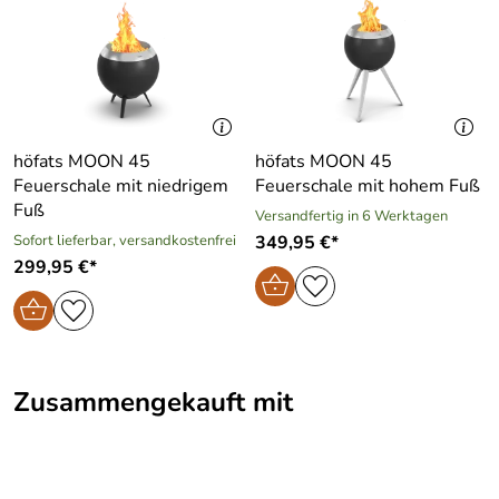
Serie:
MOON
Hersteller: höfats GmbH, Albert Einstein Straße 6, 87437
Material:
aus gebürstetem Edelstahl
Kempten, info@hofats.com
höfats MOON 45
höfats MOON 45
Feuerschale mit niedrigem
Feuerschale mit hohem Fuß
Fuß
Versandfertig in 6 Werktagen
Sofort lieferbar, versandkostenfrei
349,95 €*
299,95 €*
Zusammengekauft mit