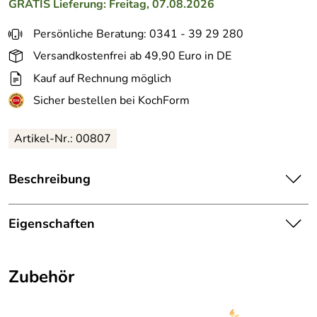
GRATIS
Lieferung: Freitag, 07.08.2026
Persönliche Beratung: 0341 - 39 29 280
Versandkostenfrei ab 49,90 Euro in DE
Kauf auf Rechnung möglich
Sicher bestellen bei KochForm
Artikel-Nr.: 00807
Beschreibung
höfats MOON 45 Deckel. Abdeckung nach Gebrauch zur
Vermeidung von Asche- und Funkenflug. Aus
Eigenschaften
gebürstetem Edelstahl. Witterungsbeständig, stabil und
rutschsicher.Gewölbter Deckel verhindert
Maße:
Ø 43, H 15 cm
Wasseransammlung. Vollständige Überdeckung der
Zubehör
MOON verhindert das Eindringen von Wasser. Kann über
Gewicht:
1,2 kg
den Funkenschutz (Zubehör) gelegt werden. Passt unter
die Abdeckhaube (Zubehör). Ist kompatibel mit MOON 45.