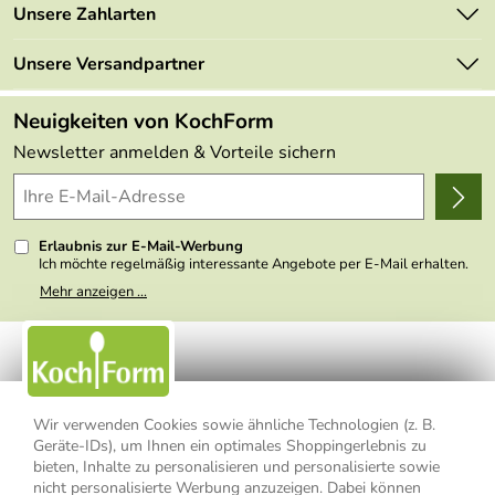
Marken
Unsere Zahlarten
Mehrwertsteuerfrei
Neu
Retourenportal
Unsere Versandpartner
Angebote
FAQs
Made in Germany
Neuigkeiten von KochForm
Lieferbedingungen
Themen
Newsletter anmelden & Vorteile sichern
Delivery Terms
Wir über uns
Kundenlogin
Presse
Erlaubnis zur E-Mail-Werbung
Ich möchte regelmäßig interessante Angebote per E-Mail erhalten.
Meine E-Mail-Adresse wird nicht an andere Unternehmen
Mehr anzeigen ...
weitergegeben. Zu statistischen Zwecken wird in anonymer Form
ausgewertet, welche Links im Newsletter geklickt werden. Dabei ist
nicht erkennbar, welche konkrete Person geklickt hat. Diese
Einwilligung zur Nutzung meiner E-Mail- Adresse für Werbezwecke
kann ich jederzeit mit Wirkung für die Zukunft widerrufen, indem ich
den Link "Abmelden" am Ende des Newsletters anklicke oder die
Option Newsletter im Mitgliederbereich deaktiviere. Die
Datenschutzerklärung
habe ich zur Kenntnis genommen.
Wir verwenden Cookies sowie ähnliche Technologien (z. B.
Geräte-IDs), um Ihnen ein optimales Shoppingerlebnis zu
Impressum
Datenschutzerklärung
AGB
bieten, Inhalte zu personalisieren und personalisierte sowie
nicht personalisierte Werbung anzuzeigen. Dabei können