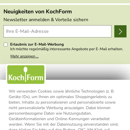
Angebote
FAQs
Made in Germany
Neuigkeiten von KochForm
Lieferbedingungen
Themen
Newsletter anmelden & Vorteile sichern
Delivery Terms
Wir über uns
Kundenlogin
Presse
Erlaubnis zur E-Mail-Werbung
Ich möchte regelmäßig interessante Angebote per E-Mail erhalten.
Meine E-Mail-Adresse wird nicht an andere Unternehmen
Mehr anzeigen ...
weitergegeben. Zu statistischen Zwecken wird in anonymer Form
ausgewertet, welche Links im Newsletter geklickt werden. Dabei ist
nicht erkennbar, welche konkrete Person geklickt hat. Diese
Einwilligung zur Nutzung meiner E-Mail- Adresse für Werbezwecke
kann ich jederzeit mit Wirkung für die Zukunft widerrufen, indem ich
den Link "Abmelden" am Ende des Newsletters anklicke oder die
Option Newsletter im Mitgliederbereich deaktiviere. Die
Datenschutzerklärung
habe ich zur Kenntnis genommen.
Wir verwenden Cookies sowie ähnliche Technologien (z. B.
Geräte-IDs), um Ihnen ein optimales Shoppingerlebnis zu
Impressum
Datenschutzerklärung
AGB
bieten, Inhalte zu personalisieren und personalisierte sowie
nicht personalisierte Werbung anzuzeigen. Dabei können
personenbezogene Daten wie Nutzungsdaten,
Widerrufsbelehrung
Widerrufsformular
Geräteinformationen und Online-Kennungen verarbeitet
werden. Wenn Sie mit der Datennutzung einverstanden sind,
Vertrag widerrufen
dann klicken Sie bitte auf den Button „OK“. Mit Klick auf