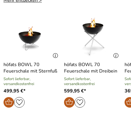
Mehr entdecken >
höfats BOWL 70
höfats BOWL 70
hö
Feuerschale mit Sternfuß
Feuerschale mit Dreibein
Fe
Sofort lieferbar,
Sofort lieferbar,
Sofo
versandkostenfrei
versandkostenfrei
ver
499,95 €*
599,95 €*
36