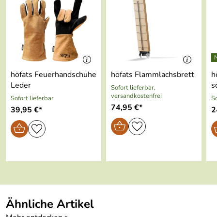
höfats Feuerhandschuhe
höfats Flammlachsbrett
h
Leder
s
Sofort lieferbar,
versandkostenfrei
Sofort lieferbar
So
74,95 €*
39,95 €*
2
Ähnliche Artikel