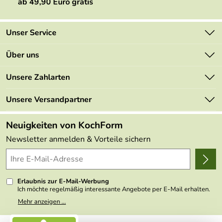
ab 49,90 Euro gratis
Unser Service
Kontakt
Über uns
Newsletter
Marken
Unsere Zahlarten
Mehrwertsteuerfrei
Neu
Retourenportal
Unsere Versandpartner
Angebote
FAQs
Made in Germany
Neuigkeiten von KochForm
Lieferbedingungen
Themen
Newsletter anmelden & Vorteile sichern
Delivery Terms
Wir über uns
Kundenlogin
Presse
Erlaubnis zur E-Mail-Werbung
Ich möchte regelmäßig interessante Angebote per E-Mail erhalten.
Meine E-Mail-Adresse wird nicht an andere Unternehmen
Mehr anzeigen ...
weitergegeben. Zu statistischen Zwecken wird in anonymer Form
ausgewertet, welche Links im Newsletter geklickt werden. Dabei ist
nicht erkennbar, welche konkrete Person geklickt hat. Diese