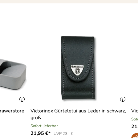
Drawerstore
Victorinox Gürteletui aus Leder in schwarz,
Vic
groß
Sof
Sofort lieferbar
21
21,95 €*
UVP 23,- €