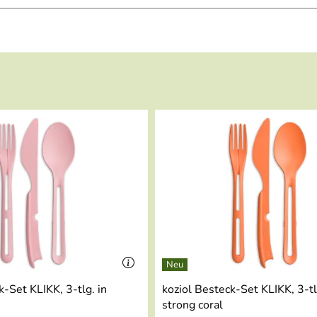
KLIKK
k-Set KLIKK, 3-tlg. in
koziol Besteck-Set KLIKK, 3-tl
strong coral
esser!