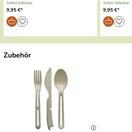
Sofort lieferbar
Sofort lieferbar
Kaufdatum: 26.02.2026
9,95 €*
9,95 €*
Bewertungsdatum: 17.03.2026
Zubehör