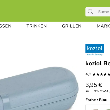
ESSEN
TRINKEN
GRILLEN
MARK
koziol B
4,9
****
3,95 €
inkl. 19% MwSt.,
Farbe :
Blau