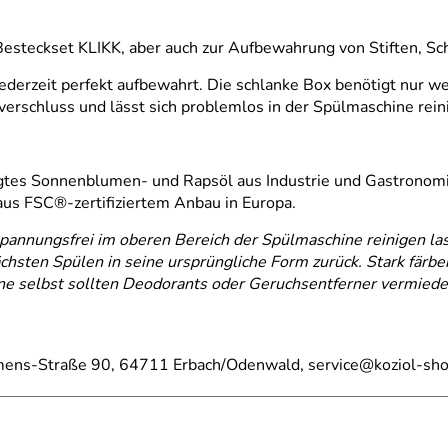
Besteckset KLIKK, aber auch zur Aufbewahrung von Stiften, 
ederzeit perfekt aufbewahrt. Die schlanke Box benötigt nur we
verschluss und lässt sich problemlos in der Spülmaschine rein
sorgtes Sonnenblumen- und Rapsöl aus Industrie und Gastronomie
aus FSC®-zertifiziertem Anbau in Europa.
 spannungsfrei im oberen Bereich der Spülmaschine reinigen l
chsten Spülen in seine ursprüngliche Form zurück. Stark färb
ne selbst sollten Deodorants oder Geruchsentferner vermiede
iemens-Straße 90, 64711 Erbach/Odenwald, service@koziol-sh