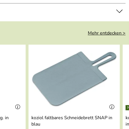
Mehr entdecken >
g. in
koziol faltbares Schneidebrett SNAP in
k
blau
i