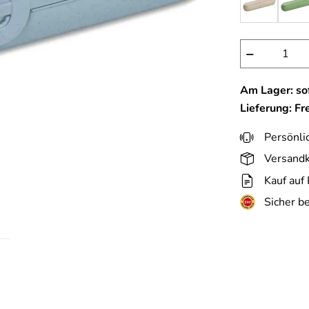
−
Am Lager: sof
Lieferung: Fr
Persönli
Versandk
Kauf auf
Sicher b