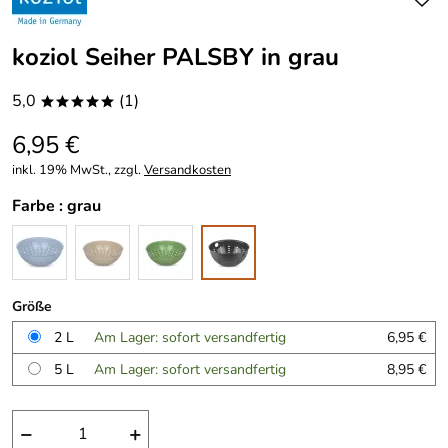
koziol Seiher PALSBY in grau
5,0
(1)
*****
6,95 €
inkl. 19% MwSt., zzgl.
Versandkosten
Farbe :
grau
Größe
2 L
Am Lager: sofort versandfertig
6,95 €
5 L
Am Lager: sofort versandfertig
8,95 €
−
+