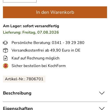
In den Warenkorb
Am Lager: sofort versandfertig
Lieferung: Freitag, 07.08.2026
Persönliche Beratung: 0341 - 39 29 280
Versandkostenfrei ab 49,90 Euro in DE
Kauf auf Rechnung möglich
Sicher bestellen bei KochForm
Artikel-Nr.:
7806701
Beschreibung
koziol Seiher PALSBY in grau. Der Seiher aus recyceltem
Kunststoff ist made in Germany. In 2 Größen verfügbar.
Eigenschaften