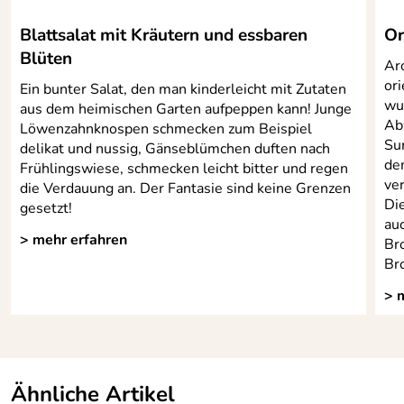
Blattsalat mit Kräutern und essbaren
Or
Blüten
Ar
or
Ein bunter Salat, den man kinderleicht mit Zutaten
wu
aus dem heimischen Garten aufpeppen kann! Junge
Ab
Löwenzahnknospen schmecken zum Beispiel
Su
delikat und nussig, Gänseblümchen duften nach
de
Frühlingswiese, schmecken leicht bitter und regen
ver
die Verdauung an. Der Fantasie sind keine Grenzen
Di
gesetzt!
au
> mehr erfahren
Bro
Br
> 
Ähnliche Artikel