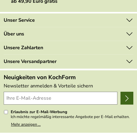
ab 49,90 Euro gratis
Unser Service
Kontakt
Über uns
Newsletter
Marken
Unsere Zahlarten
Mehrwertsteuerfrei
Neu
Retourenportal
Unsere Versandpartner
Angebote
FAQs
Made in Germany
Neuigkeiten von KochForm
Lieferbedingungen
Themen
Newsletter anmelden & Vorteile sichern
Delivery Terms
Wir über uns
Kundenlogin
Presse
Erlaubnis zur E-Mail-Werbung
Ich möchte regelmäßig interessante Angebote per E-Mail erhalten.
Meine E-Mail-Adresse wird nicht an andere Unternehmen
Mehr anzeigen ...
weitergegeben. Zu statistischen Zwecken wird in anonymer Form
ausgewertet, welche Links im Newsletter geklickt werden. Dabei ist
nicht erkennbar, welche konkrete Person geklickt hat. Diese