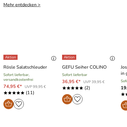
Mehr entdecken >
Rösle Salatschleuder
GEFU Seiher COLINO
Jo
in 
Sofort lieferbar,
Sofort lieferbar
versandkostenfrei
36,95 €*
Sof
UVP 39,95 €
74,95 €*
UVP 99,95 €
(2)
19
*****
(11)
*****
*