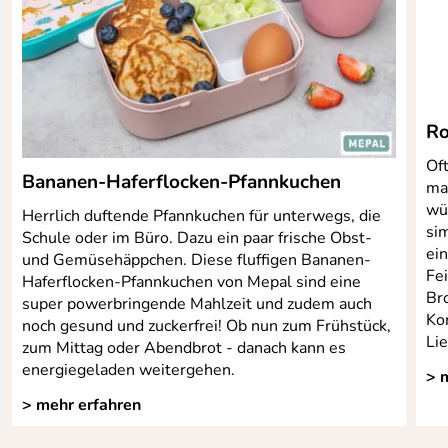
service@koziol-shop.de
Ro
Oft
Bananen-Haferflocken-Pfannkuchen
ma
wür
Herrlich duftende Pfannkuchen für unterwegs, die
si
Schule oder im Büro. Dazu ein paar frische Obst-
ei
und Gemüsehäppchen. Diese fluffigen Bananen-
Fei
Haferflocken-Pfannkuchen von Mepal sind eine
Br
super powerbringende Mahlzeit und zudem auch
Ko
noch gesund und zuckerfrei! Ob nun zum Frühstück,
Li
zum Mittag oder Abendbrot - danach kann es
energiegeladen weitergehen.
> 
> mehr erfahren