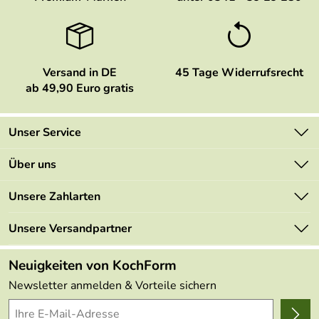
Versand in DE
45 Tage Widerrufsrecht
ab 49,90 Euro gratis
Unser Service
Kontakt
Über uns
Newsletter
Marken
Unsere Zahlarten
Mehrwertsteuerfrei
Neu
Retourenportal
Unsere Versandpartner
Angebote
FAQs
Made in Germany
Neuigkeiten von KochForm
Lieferbedingungen
Themen
Newsletter anmelden & Vorteile sichern
Delivery Terms
Wir über uns
Kundenlogin