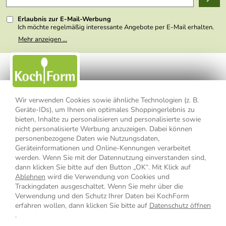
Presse
Erlaubnis zur E-Mail-Werbung
Ich möchte regelmäßig interessante Angebote per E-Mail erhalten.
Meine E-Mail-Adresse wird nicht an andere Unternehmen
Mehr anzeigen ...
weitergegeben. Zu statistischen Zwecken wird in anonymer Form
ausgewertet, welche Links im Newsletter geklickt werden. Dabei ist
nicht erkennbar, welche konkrete Person geklickt hat. Diese
Einwilligung zur Nutzung meiner E-Mail- Adresse für Werbezwecke
kann ich jederzeit mit Wirkung für die Zukunft widerrufen, indem ich
den Link "Abmelden" am Ende des Newsletters anklicke oder die
Option Newsletter im Mitgliederbereich deaktiviere. Die
Datenschutzerklärung
habe ich zur Kenntnis genommen.
Wir verwenden Cookies sowie ähnliche Technologien (z. B.
Geräte-IDs), um Ihnen ein optimales Shoppingerlebnis zu
bieten, Inhalte zu personalisieren und personalisierte sowie
Impressum
Datenschutzerklärung
AGB
nicht personalisierte Werbung anzuzeigen. Dabei können
personenbezogene Daten wie Nutzungsdaten,
Widerrufsbelehrung
Widerrufsformular
Geräteinformationen und Online-Kennungen verarbeitet
werden. Wenn Sie mit der Datennutzung einverstanden sind,
Vertrag widerrufen
dann klicken Sie bitte auf den Button „OK“. Mit Klick auf
Ablehnen
wird die Verwendung von Cookies und
Trackingdaten ausgeschaltet. Wenn Sie mehr über die
Verwendung und den Schutz Ihrer Daten bei KochForm
* Alle Preisangaben inkl. MwSt., bis 49,90 € Bestellwert zzgl.
erfahren wollen, dann klicken Sie bitte auf
Datenschutz öffnen
Versandkosten
, ab 49,90 € Bestellwert inkl.
Versandkosten
innerhalb
.
Deutschlands