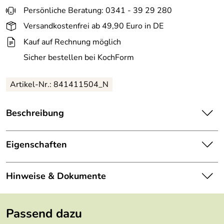
Persönliche Beratung: 0341 - 39 29 280
Versandkostenfrei ab 49,90 Euro in DE
Kauf auf Rechnung möglich
Sicher bestellen bei KochForm
Artikel-Nr.: 841411504_N
Beschreibung
triangle Feinhobel Nussbaum mit Restehalter
Eigenschaften
Der triangle Feinhobel Soul ist stufenlos verstellbar und
schneidet aromatische Zutaten wie Trüffel, Knoblauch,
Serie:
Soul Nussbaum
Hinweise & Dokumente
Zwiebeln und Meerrettich in hauchfeine Scheiben. Etwas
dicker eingestellt ist der der ideale Alltagshobel für
Designer:
triangle
Gurken, Zucchini, Kartoffelgratin etc. Nichts bleibt zurück,
Dokumente zum Download:
denn der durchdachte Restehalter ermöglicht die
Länge:
26 cm
Passend dazu
Verwertung bis zur letzten Scheibe. Der Natur zuliebe
Garantiebedingungen triangle GmbH (270kB)