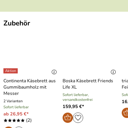
Zubehör
Continenta Käsebrett aus
Boska Käsebrett Friends
tri
Gummibaumholz mit
Life XL
Fe
Messer
Sofort lieferbar,
Sof
versandkostenfrei
2 Varianten
16
159,95 €*
Sofort lieferbar
ab 26,95 €*
(2)
*****