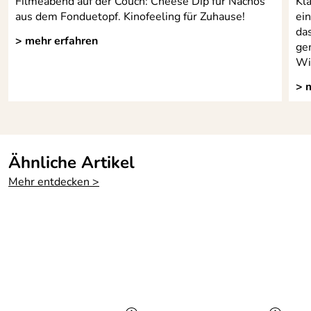
Filmeabend auf der Couch: Cheese Dip für Nachos
Kla
aus dem Fonduetopf. Kinofeeling für Zuhause!
ei
da
> mehr erfahren
ge
Wi
> 
Ähnliche Artikel
Mehr entdecken >