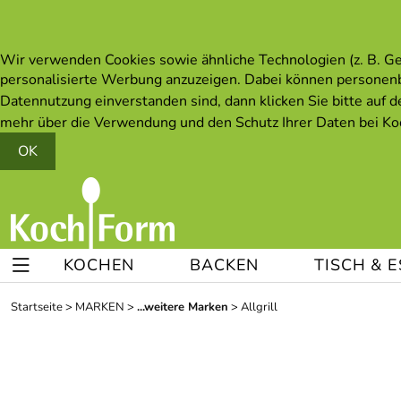
Wir verwenden Cookies sowie ähnliche Technologien (z. B. Ger
personalisierte Werbung anzuzeigen. Dabei können personen
Datennutzung einverstanden sind, dann klicken Sie bitte auf d
mehr über die Verwendung und den Schutz Ihrer Daten bei Koc
OK
KOCHEN
BACKEN
TISCH & 
Startseite
>
MARKEN
>
...weitere Marken
>
Allgrill