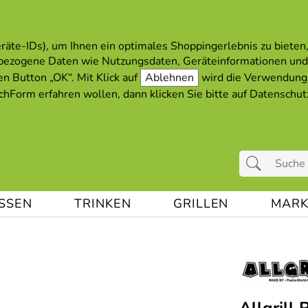
äte-IDs), um Ihnen ein optimales Shoppingerlebnis zu bieten, 
bezogene Daten wie Nutzungsdaten, Geräteinformationen und
en Button „OK“. Mit Klick auf
Ablehnen
wird die Verwendung 
hForm erfahren wollen, dann klicken Sie bitte auf
Datenschut
ESSEN
TRINKEN
GRILLEN
MARK