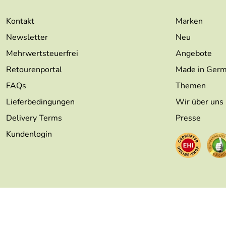
Kaufdatum: 27.02.2022
Kontakt
Marken
Bewertungsdatum: 18.03.2022
Newsletter
Neu
Mehrwertsteuerfrei
Angebote
Retourenportal
Made in Ger
FAQs
Themen
Lieferbedingungen
Wir über uns
Delivery Terms
Presse
Kundenlogin