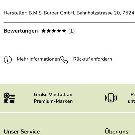
Hersteller: B.M.S-Burger GmbH, Bahnholzstrasse 20, 75249 
Bewertungen
(1)
*****
5,0
*****
5
Mehr Informationen
Rückruf anfordern
4
3
2
1
Große Vielfalt an
P
Premium-Marken
unt
David
Verifizierte Bewertung
*****
SUPER Produkt !!!
Genau nach meiner Vorstellung.
Bin total zufrieden.
Unser Service
Über uns
DANKE an das KochForm Team