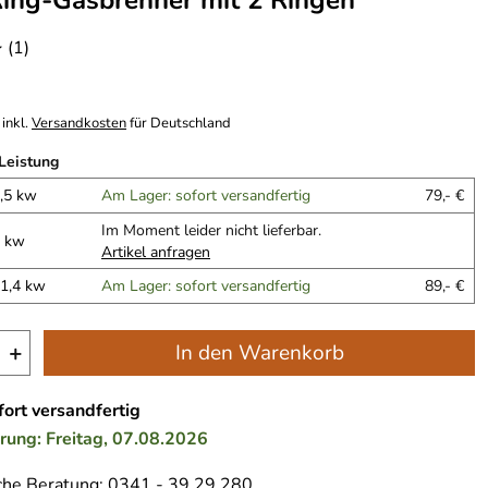
 Ring-Gasbrenner mit 2 Ringen
(1)
*
inkl.
Versandkosten
für Deutschland
Leistung
7,5 kw
Am Lager: sofort versandfertig
79,- €
Im Moment leider nicht lieferbar.
9 kw
Artikel anfragen
11,4 kw
Am Lager: sofort versandfertig
89,- €
+
In den Warenkorb
ort versandfertig
erung: Freitag, 07.08.2026
che Beratung: 0341 - 39 29 280