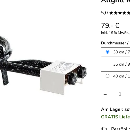
Allgrill
5,0
****
79,- €
inkl. 19% MwSt., 
Durchmesser / 
30 cm / 
35 cm / 
40 cm / 
−
Am Lager: sof
GRATIS
Lief
Persönli