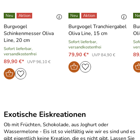
Burgvogel
Burgvogel Tranchiergabel
Bu
Schinkenmesser Oliva
Oliva Line, 15 cm
Ol
Line, 20 cm
Sofort lieferbar,
Sofo
versandkostenfrei
ver
Sofort lieferbar,
versandkostenfrei
79,90 €*
89
UVP 84,90 €
89,90 €*
UVP 96,10 €
Exotische Eiskreationen
Ob mit Früchten, Schokolade, aus Joghurt oder
Wassermelone - Eis ist so vielfältig wie wir es sind und es
gibt eigentlich keine Kreation, die es nicht gibt. Lassen Sie