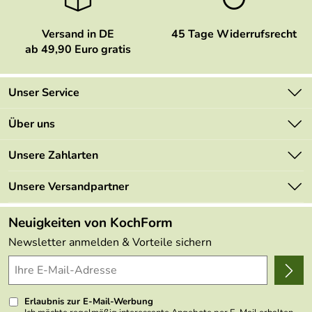
Versand in DE
45 Tage Widerrufsrecht
ab 49,90 Euro gratis
Unser Service
Kontakt
Über uns
Newsletter
Marken
Unsere Zahlarten
Mehrwertsteuerfrei
Neu
Retourenportal
Unsere Versandpartner
Angebote
FAQs
Made in Germany
Neuigkeiten von KochForm
Lieferbedingungen
Themen
Newsletter anmelden & Vorteile sichern
Delivery Terms
Wir über uns
Kundenlogin
Presse
Erlaubnis zur E-Mail-Werbung