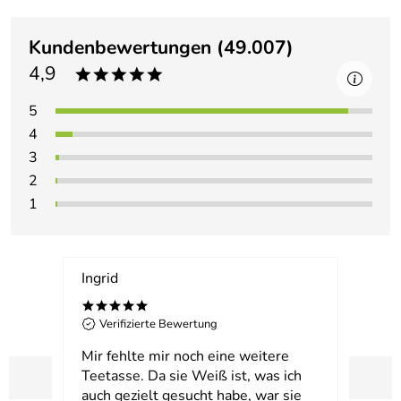
Kundenbewertungen
(49.007)
4,9
*****
5
4
3
2
1
Ingrid
Karl-
*****
**
Verifizierte Bewertung
Ver
Mir fehlte mir noch eine weitere
Was g
Teetasse. Da sie Weiß ist, was ich
das g
auch gezielt gesucht habe, war sie
Stell