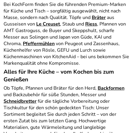
Bei KochForm finden Sie die führenden Premium-Marken
für Küche und Tisch – sorgfältig ausgewählt, nicht nach
Masse, sondern nach Qualität. Töpfe und
Bräter
aus
Gusseisen von
Le Creuset
, Staub und
Riess
, Pfannen von
AMT Gastroguss, de Buyer und Skeppshult, scharfe
Messer aus Solingen und Japan von Güde, KAI und
Chroma,
Pfeffermühlen
von Peugeot und Zassenhaus,
Küchenhelfer von Rösle, GEFU und Lurch sowie
Küchenmaschinen von KitchenAid – bei uns bekommen Sie
Markenqualität ohne Kompromisse.
Alles für Ihre Küche – vom Kochen bis zum
Genießen
Ob Töpfe, Pfannen und Bräter für den Herd,
Backformen
und Backzubehör für süße Stunden, Messer und
Schneidbretter
für die tägliche Vorbereitung oder
Tischkultur für den schön gedeckten Tisch: Unser
Sortiment begleitet Sie durch jeden Schritt – von der
ersten Zutat bis zum letzten Gang. Hochwertige
Materialien, gute Wärmeleitung und langlebige