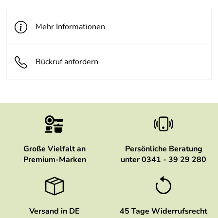
Inhalt. Zum Öffnen Verschluss langsam aufdrehen. - Nicht
mit kohlensäurehaltigen Getränken befüllen – Gefahr
Mehr Informationen
durch Überdruck. - Zubereitungsart und
Aufbewahrungsdauer beachten, insbesondere bei
Säuglingsnahrung und leicht verderblichen Lebensmitteln.
Rückruf anfordern
Gesundheitsgefahr durch Keimbildung. - Nicht in die
Mikrowelle, in den Backofen, auf den Herd oder auf
offenes Feuer stellen. - Kinder fernhalten, wenn der Inhalt
heiß ist.
Große Vielfalt an
Persönliche Beratung
Premium-Marken
unter 0341 - 39 29 280
Versand in DE
45 Tage Widerrufsrecht