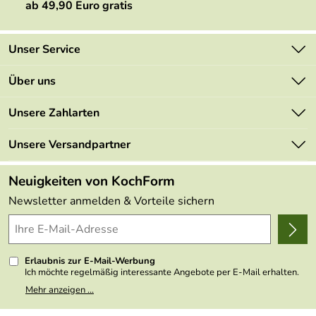
ab 49,90 Euro gratis
Unser Service
Kontakt
Über uns
Newsletter
Marken
Unsere Zahlarten
Mehrwertsteuerfrei
Neu
Retourenportal
Unsere Versandpartner
Angebote
FAQs
Made in Germany
Neuigkeiten von KochForm
Lieferbedingungen
Themen
Newsletter anmelden & Vorteile sichern
Delivery Terms
Wir über uns
Kundenlogin
Presse
Erlaubnis zur E-Mail-Werbung
Ich möchte regelmäßig interessante Angebote per E-Mail erhalten.
Meine E-Mail-Adresse wird nicht an andere Unternehmen
Mehr anzeigen ...
weitergegeben. Zu statistischen Zwecken wird in anonymer Form
ausgewertet, welche Links im Newsletter geklickt werden. Dabei ist
nicht erkennbar, welche konkrete Person geklickt hat. Diese