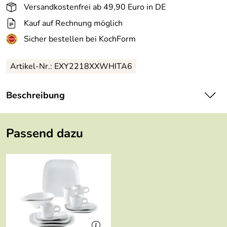
Versandkostenfrei ab 49,90 Euro in DE
Kauf auf Rechnung möglich
Sicher bestellen bei KochForm
Artikel-Nr.: EXY2218XXWHITA6
Beschreibung
Kahla Elixyr Platte, mini, 18 cm in weiß.
Passend dazu
Eigenschaften von Kahla Elixyr Platte, mini, 18 cm in weiß:
Hersteller: Porzellanmanufaktur Kahla/Thüringen GmbH,
Christian-Eckardt-Straße 38, 07768 Kahla,
service@kahlaporzellan.com