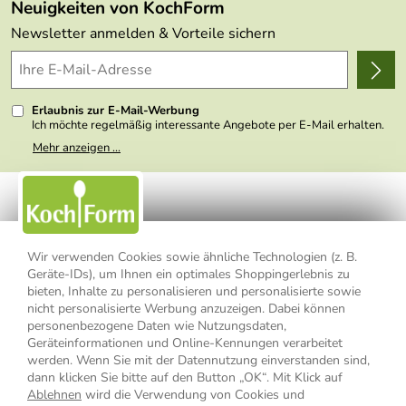
Made in Germany
Neuigkeiten von KochForm
Lieferbedingungen
Themen
Newsletter anmelden & Vorteile sichern
Delivery Terms
Wir über uns
Kundenlogin
Presse
Erlaubnis zur E-Mail-Werbung
Ich möchte regelmäßig interessante Angebote per E-Mail erhalten.
Meine E-Mail-Adresse wird nicht an andere Unternehmen
Mehr anzeigen ...
weitergegeben. Zu statistischen Zwecken wird in anonymer Form
ausgewertet, welche Links im Newsletter geklickt werden. Dabei ist
nicht erkennbar, welche konkrete Person geklickt hat. Diese
Einwilligung zur Nutzung meiner E-Mail- Adresse für Werbezwecke
kann ich jederzeit mit Wirkung für die Zukunft widerrufen, indem ich
den Link "Abmelden" am Ende des Newsletters anklicke oder die
Option Newsletter im Mitgliederbereich deaktiviere. Die
Datenschutzerklärung
habe ich zur Kenntnis genommen.
Wir verwenden Cookies sowie ähnliche Technologien (z. B.
Geräte-IDs), um Ihnen ein optimales Shoppingerlebnis zu
Impressum
Datenschutzerklärung
AGB
bieten, Inhalte zu personalisieren und personalisierte sowie
nicht personalisierte Werbung anzuzeigen. Dabei können
personenbezogene Daten wie Nutzungsdaten,
Widerrufsbelehrung
Widerrufsformular
Geräteinformationen und Online-Kennungen verarbeitet
werden. Wenn Sie mit der Datennutzung einverstanden sind,
Vertrag widerrufen
dann klicken Sie bitte auf den Button „OK“. Mit Klick auf
Ablehnen
wird die Verwendung von Cookies und