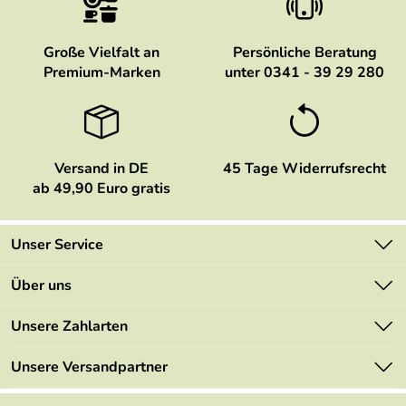
Große Vielfalt an
Persönliche Beratung
Premium-Marken
unter 0341 - 39 29 280
Versand in DE
45 Tage Widerrufsrecht
ab 49,90 Euro gratis
Unser Service
Kontakt
Über uns
Newsletter
Marken
Unsere Zahlarten
Mehrwertsteuerfrei
Neu
Retourenportal
Unsere Versandpartner
Angebote
FAQs