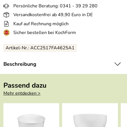
Persönliche Beratung: 0341 - 39 29 280
Versandkostenfrei ab 49,90 Euro in DE
Kauf auf Rechnung möglich
Sicher bestellen bei KochForm
Artikel-Nr.: ACC2517FA4625A1
Beschreibung
Kahla
Pronto Butterdose, eckig in chocolate brown.
Passend dazu
Das schöne Bistrogeschirr Kahla Pronto verströmt
südliches Flair und ist für jeden Anlass geeignet. Und
Mehr entdecken >
wenn es in der Küche oder am Tisch mal heiß hergeht: Die
italienisch anmutende Scherbenstärke macht das
Porzellan robust und widerstandsfähig. Das Dekor
Schokobraun der Serie Pronto bringt Sie und Ihre Gäste
auf den richtigen Geschmack!