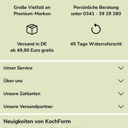
Große Vielfalt an
Persönliche Beratung
Premium-Marken
unter 0341 - 39 29 280
Versand in DE
45 Tage Widerrufsrecht
ab 49,90 Euro gratis
Unser Service
Kontakt
Über uns
Newsletter
Marken
Unsere Zahlarten
Mehrwertsteuerfrei
Neu
Retourenportal
Unsere Versandpartner
Angebote
FAQs
Made in Germany
Neuigkeiten von KochForm
Lieferbedingungen