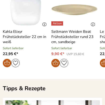
mikrowellenfest
ofenfest
Hersteller: Porzellanmanufaktur Kahla/Thüringen GmbH,
Christian-Eckardt-Straße 38, 07768 Kahla,
Kahla Elixyr
Seltmann Weiden Beat
Le
service@kahlaporzellan.com
Frühstücksteller 22 cm in
Frühstücksteller rund 23
Fr
weiß
cm, sandbeige
she
Sofort lieferbar
Sofort lieferbar
Sof
22,95 €*
9,90 €*
22,
UVP 15,60 €
Tipps & Rezepte