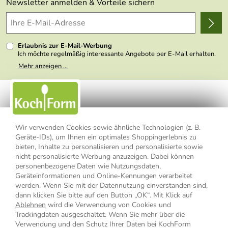
Themen
Newsletter anmelden & Vorteile sichern
Delivery Terms
Wir über uns
Kundenlogin
Presse
Erlaubnis zur E-Mail-Werbung
Ich möchte regelmäßig interessante Angebote per E-Mail erhalten.
Meine E-Mail-Adresse wird nicht an andere Unternehmen
Mehr anzeigen ...
weitergegeben. Zu statistischen Zwecken wird in anonymer Form
ausgewertet, welche Links im Newsletter geklickt werden. Dabei ist
nicht erkennbar, welche konkrete Person geklickt hat. Diese
Einwilligung zur Nutzung meiner E-Mail- Adresse für Werbezwecke
kann ich jederzeit mit Wirkung für die Zukunft widerrufen, indem ich
den Link "Abmelden" am Ende des Newsletters anklicke oder die
Option Newsletter im Mitgliederbereich deaktiviere. Die
Datenschutzerklärung
habe ich zur Kenntnis genommen.
Wir verwenden Cookies sowie ähnliche Technologien (z. B.
Geräte-IDs), um Ihnen ein optimales Shoppingerlebnis zu
bieten, Inhalte zu personalisieren und personalisierte sowie
Impressum
Datenschutzerklärung
AGB
nicht personalisierte Werbung anzuzeigen. Dabei können
personenbezogene Daten wie Nutzungsdaten,
Widerrufsbelehrung
Widerrufsformular
Geräteinformationen und Online-Kennungen verarbeitet
werden. Wenn Sie mit der Datennutzung einverstanden sind,
Vertrag widerrufen
dann klicken Sie bitte auf den Button „OK“. Mit Klick auf
Ablehnen
wird die Verwendung von Cookies und
Trackingdaten ausgeschaltet. Wenn Sie mehr über die
Verwendung und den Schutz Ihrer Daten bei KochForm
* Alle Preisangaben inkl. MwSt., bis 49,90 € Bestellwert zzgl.