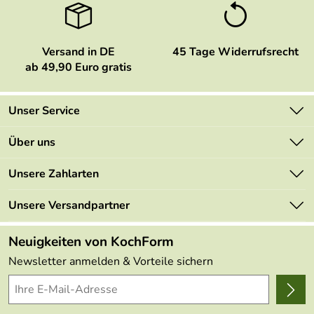
Versand in DE
45 Tage Widerrufsrecht
ab 49,90 Euro gratis
Unser Service
Kontakt
Über uns
Newsletter
Marken
Unsere Zahlarten
Mehrwertsteuerfrei
Neu
Retourenportal
Unsere Versandpartner
Angebote
FAQs
Made in Germany
Neuigkeiten von KochForm
Lieferbedingungen
Themen
Newsletter anmelden & Vorteile sichern
Delivery Terms
Wir über uns
Kundenlogin
Presse