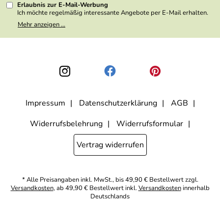
Erlaubnis zur E-Mail-Werbung
Ich möchte regelmäßig interessante Angebote per E-Mail erhalten.
Meine E-Mail-Adresse wird nicht an andere Unternehmen
Mehr anzeigen ...
weitergegeben. Zu statistischen Zwecken wird in anonymer Form
ausgewertet, welche Links im Newsletter geklickt werden. Dabei ist
nicht erkennbar, welche konkrete Person geklickt hat. Diese
Einwilligung zur Nutzung meiner E-Mail- Adresse für Werbezwecke
kann ich jederzeit mit Wirkung für die Zukunft widerrufen, indem ich
den Link "Abmelden" am Ende des Newsletters anklicke oder die
Option Newsletter im Mitgliederbereich deaktiviere. Die
Datenschutzerklärung
habe ich zur Kenntnis genommen.
Impressum
Datenschutzerklärung
AGB
Widerrufsbelehrung
Widerrufsformular
Vertrag widerrufen
* Alle Preisangaben inkl. MwSt., bis 49,90 € Bestellwert zzgl.
Versandkosten
, ab 49,90 € Bestellwert inkl.
Versandkosten
innerhalb
Deutschlands