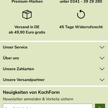
Premium-Marken
unter 0341 - 39 29 280
Versand in DE
45 Tage Widerrufsrecht
ab 49,90 Euro gratis
Unser Service
Kontakt
Über uns
Newsletter
Marken
Unsere Zahlarten
Mehrwertsteuerfrei
Neu
Retourenportal
Unsere Versandpartner
Angebote
FAQs
Made in Germany
Neuigkeiten von KochForm
Lieferbedingungen
Themen
Newsletter anmelden & Vorteile sichern
Delivery Terms
Wir über uns