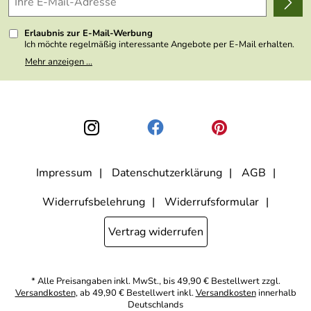
Kundenlogin
Presse
Erlaubnis zur E-Mail-Werbung
Ich möchte regelmäßig interessante Angebote per E-Mail erhalten.
Meine E-Mail-Adresse wird nicht an andere Unternehmen
Mehr anzeigen ...
weitergegeben. Zu statistischen Zwecken wird in anonymer Form
ausgewertet, welche Links im Newsletter geklickt werden. Dabei ist
nicht erkennbar, welche konkrete Person geklickt hat. Diese
Einwilligung zur Nutzung meiner E-Mail- Adresse für Werbezwecke
kann ich jederzeit mit Wirkung für die Zukunft widerrufen, indem ich
den Link "Abmelden" am Ende des Newsletters anklicke oder die
Option Newsletter im Mitgliederbereich deaktiviere. Die
Datenschutzerklärung
habe ich zur Kenntnis genommen.
Impressum
Datenschutzerklärung
AGB
Widerrufsbelehrung
Widerrufsformular
Vertrag widerrufen
* Alle Preisangaben inkl. MwSt., bis 49,90 € Bestellwert zzgl.
Versandkosten
, ab 49,90 € Bestellwert inkl.
Versandkosten
innerhalb
Deutschlands