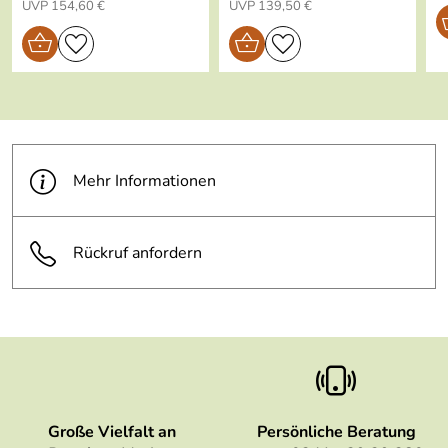
UVP 154,60 €
UVP 139,50 €
Kühlschrankfes
ja
t:
Gefriertruhenfe
ja
st:
Material:
Porzellan
Made in:
Germany
Mehr Informationen
hohe Kantenschlagfestigkeit
Rückruf anfordern
be green: Umwelt-Qualitäts-
Siegel
Große Vielfalt an
Persönliche Beratung