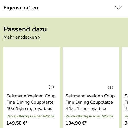
Seltmann Weiden Coup Fine Dining Obere, royalblau.
Eigenschaften
Hersteller: Porzellanfabriken Christian Seltmann GmbH ,
Chr.-Seltmann-Straße 59-67, 92637 Weiden,
Serie:
Coup Fine Dining
service@seltmann.com
Passend dazu
Farbe:
blau/schwarz
Mehr entdecken >
Länge:
10.8 cm
Höhe:
7 cm
Inhalt:
0.37 l
Mikrowellenge
ja
eignet:
Seltmann Weiden Coup
Seltmann Weiden Coup
S
Spülmaschinenf
ja
Fine Dining Coupplatte
Fine Dining Coupplatte
F
est:
40x25,5 cm, royalblau
44x14 cm, royalblau
f
Versandfertig in einer Woche
Versandfertig in einer Woche
Ve
Ofenfest:
ja
149,50 €*
134,90 €*
9