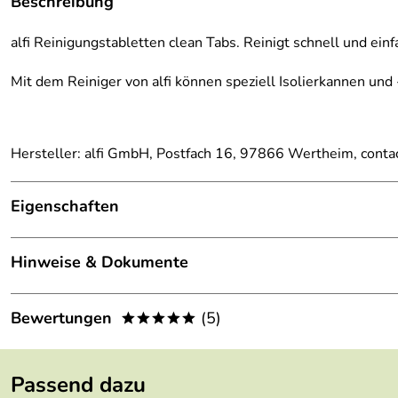
Beschreibung
alfi Reinigungstabletten clean Tabs. Reinigt schnell und einf
Mit dem Reiniger von alfi können speziell Isolierkannen und
Hersteller: alfi GmbH, Postfach 16, 97866 Wertheim, conta
Eigenschaften
Lieferumfang:
1 x 20 Stück
Hinweise & Dokumente
erleichtert das Reinigen von Kannen
Dokumente zum Download:
Bewertungen
(5)
*****
für Glas und Metall geeignet
Alfi Garantieerklärung (56kB)
5,0
*****
Hier erfahren Sie mehr über heiße Getränke für kalte W
Passend dazu