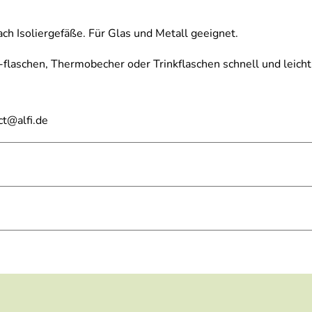
ach Isoliergefäße. Für Glas und Metall geeignet.
 -flaschen, Thermobecher oder Trinkflaschen schnell und leicht
ct@alfi.de
intertage wie Punsch, Grog, Glühwein, Feuerzangenbowle und 