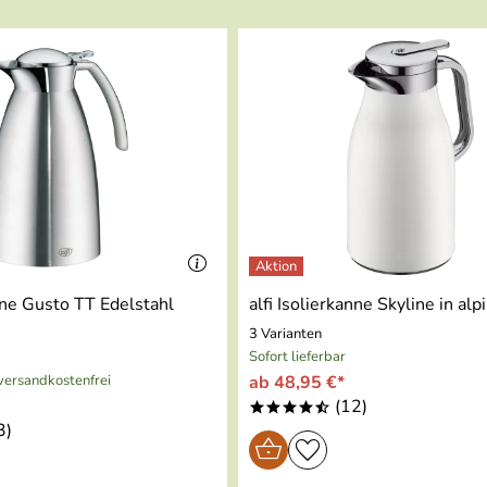
les Produkt, toller Service, schnelle Lieferung! Weiter so!
anne Gusto TT Edelstahl
alfi Isolierkanne Skyline in al
3 Varianten
Sofort lieferbar
 versandkostenfrei
ab 48,95 €*
(12)
****/
3)