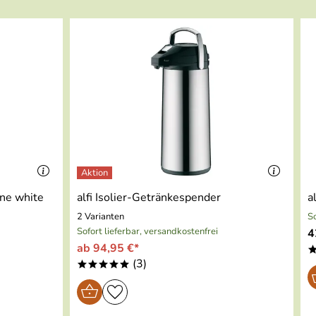
pine white
alfi Isolier-Getränkespender
a
2 Varianten
So
Sofort lieferbar, versandkostenfrei
4
ab 94,95 €*
(3)
*****