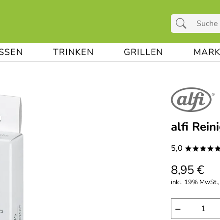
ESSEN
TRINKEN
GRILLEN
MARK
alfi Rei
5,0
****
8,95 €
inkl. 19% MwSt.,
−