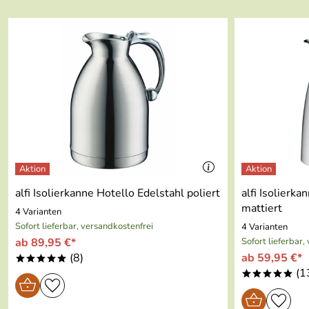
5
4
3
2
1
Michalak
Verifizierte Bewertung
*****
Super, dass es auf Bestellungen einen Mengenrabatt gibt. Tol
Kaufdatum: 23.10.2024
Bewertungsdatum: 06.11.2024
Helmut
Verifizierte Bewertung
*****
alfi Isolierkanne Hotello Edelstahl poliert
alfi Isolierk
mattiert
Sehr schnelle Lieferung, allesOK
4 Varianten
Sofort lieferbar, versandkostenfrei
4 Varianten
Kaufdatum: 17.01.2024
ab 89,95 €*
Sofort lieferbar,
Bewertungsdatum: 29.01.2024
(8)
ab 59,95 €*
*****
(1
Achim
Verifizierte Bewertung
*****
*****
Gute Reinigungstabletten .