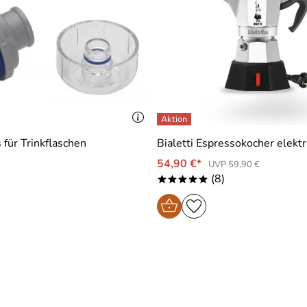
s für Trinkflaschen
Bialetti Espressokocher elektr
54,90 €*
UVP 59,90 €
(8)
*****