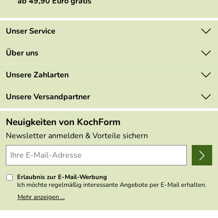
ab 49,90 Euro gratis
Unser Service
Kontakt
Über uns
Newsletter
Marken
Unsere Zahlarten
Mehrwertsteuerfrei
Neu
Retourenportal
Unsere Versandpartner
Angebote
FAQs
Made in Germany
Neuigkeiten von KochForm
Lieferbedingungen
Themen
Newsletter anmelden & Vorteile sichern
Delivery Terms
Wir über uns
Kundenlogin
Presse
Erlaubnis zur E-Mail-Werbung
Ich möchte regelmäßig interessante Angebote per E-Mail erhalten.
Meine E-Mail-Adresse wird nicht an andere Unternehmen
Mehr anzeigen ...
weitergegeben. Zu statistischen Zwecken wird in anonymer Form
ausgewertet, welche Links im Newsletter geklickt werden. Dabei ist
nicht erkennbar, welche konkrete Person geklickt hat. Diese