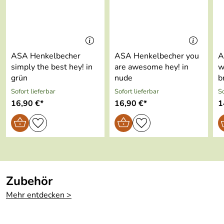
Durchmesser:
15 cm, 15 cm
Hersteller: ASA Selection GmbH , Rudolf-Diesel-Straße
Farbe:
schwarz matt
3, 56203 Höhr-Grenzhausen, kontakt@asa-selection.com
Serie:
hey!
ASA Henkelbecher
ASA Henkelbecher you
A
simply the best hey! in
are awesome hey! in
w
Material:
New Bone China
grün
nude
b
Sofort lieferbar
Sofort lieferbar
So
16,90 €*
16,90 €*
1
Zubehör
Mehr entdecken >