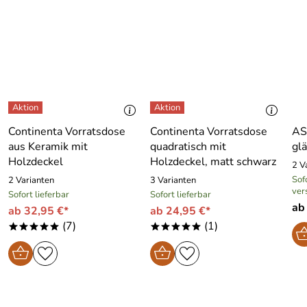
Continenta Vorratsdose
Continenta Vorratsdose
AS
aus Keramik mit
quadratisch mit
gl
Holzdeckel
Holzdeckel, matt schwarz
2 V
Sofo
2 Varianten
3 Varianten
ver
Sofort lieferbar
Sofort lieferbar
ab
ab 32,95 €*
ab 24,95 €*
(7)
(1)
*****
*****