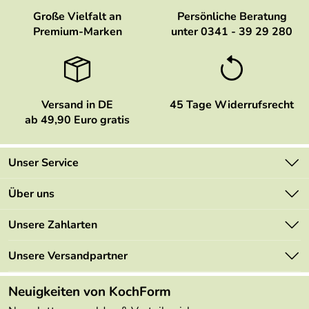
Große Vielfalt an
Persönliche Beratung
Premium-Marken
unter 0341 - 39 29 280
Versand in DE
45 Tage Widerrufsrecht
ab 49,90 Euro gratis
Unser Service
Kontakt
Über uns
Newsletter
Marken
Unsere Zahlarten
Mehrwertsteuerfrei
Neu
Retourenportal
Unsere Versandpartner
Angebote
FAQs
Made in Germany
Neuigkeiten von KochForm
Lieferbedingungen
Themen