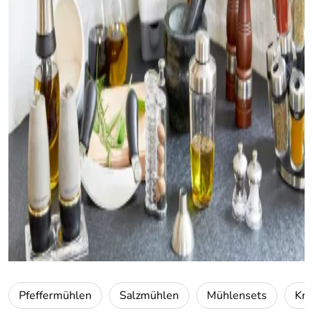
Pfeffermühlen
Salzmühlen
Mühlensets
Krä