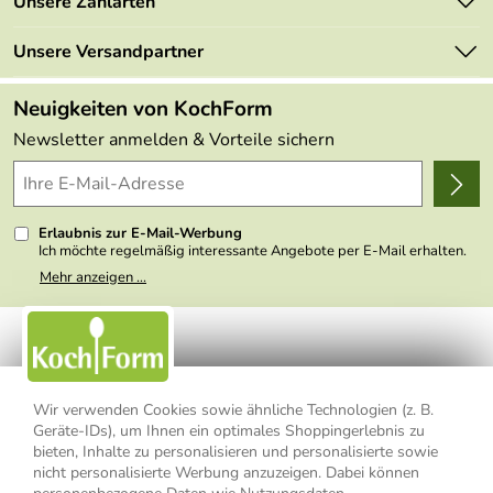
Unsere Zahlarten
Mehrwertsteuerfrei
Neu
Retourenportal
Unsere Versandpartner
Angebote
FAQs
Made in Germany
Neuigkeiten von KochForm
Lieferbedingungen
Themen
Newsletter anmelden & Vorteile sichern
Delivery Terms
Wir über uns
Kundenlogin
Presse
Erlaubnis zur E-Mail-Werbung
Ich möchte regelmäßig interessante Angebote per E-Mail erhalten.
Meine E-Mail-Adresse wird nicht an andere Unternehmen
Mehr anzeigen ...
weitergegeben. Zu statistischen Zwecken wird in anonymer Form
ausgewertet, welche Links im Newsletter geklickt werden. Dabei ist
nicht erkennbar, welche konkrete Person geklickt hat. Diese
Einwilligung zur Nutzung meiner E-Mail- Adresse für Werbezwecke
kann ich jederzeit mit Wirkung für die Zukunft widerrufen, indem ich
den Link "Abmelden" am Ende des Newsletters anklicke oder die
Option Newsletter im Mitgliederbereich deaktiviere. Die
Datenschutzerklärung
habe ich zur Kenntnis genommen.
Wir verwenden Cookies sowie ähnliche Technologien (z. B.
Geräte-IDs), um Ihnen ein optimales Shoppingerlebnis zu
bieten, Inhalte zu personalisieren und personalisierte sowie
Impressum
Datenschutzerklärung
AGB
nicht personalisierte Werbung anzuzeigen. Dabei können