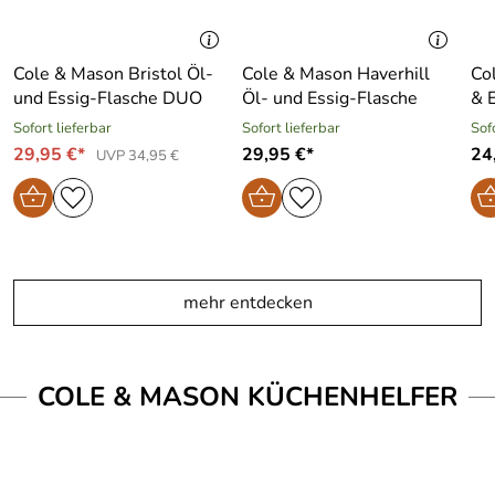
Cole & Mason Bristol Öl-
Cole & Mason Haverhill
Co
und Essig-Flasche DUO
Öl- und Essig-Flasche
& 
Sofort lieferbar
Sofort lieferbar
Sof
29,95 €*
29,95 €*
24
UVP 34,95 €
mehr entdecken
COLE & MASON KÜCHENHELFER