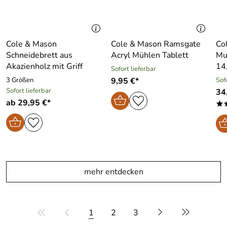
Cole & Mason
Cole & Mason Ramsgate
Co
Schneidebrett aus
Acryl Mühlen Tablett
Mu
Akazienholz mit Griff
14
Sofort lieferbar
3 Größen
9,95 €*
Sof
Sofort lieferbar
34
ab 29,95 €*
*
mehr entdecken
1
2
3