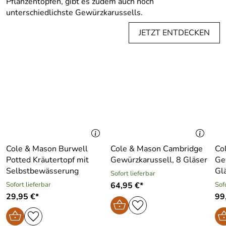
Pflanzentöpfen, gibt es zudem auch noch
unterschiedlichste Gewürzkarussells.
JETZT ENTDECKEN
Cole & Mason Burwell
Cole & Mason Cambridge
Co
Potted Kräutertopf mit
Gewürzkarussell, 8 Gläser
Ge
Selbstbewässerung
Gl
Sofort lieferbar
Sofort lieferbar
64,95 €*
Sof
29,95 €*
99