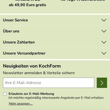
ab 49,90 Euro gratis
Unser Service
Kontakt
Über uns
Newsletter
Marken
Unsere Zahlarten
Mehrwertsteuerfrei
Neu
Retourenportal
Unsere Versandpartner
Angebote
FAQs
Made in Germany
Neuigkeiten von KochForm
Lieferbedingungen
Themen
Newsletter anmelden & Vorteile sichern
Delivery Terms
Wir über uns
Kundenlogin
Presse
Erlaubnis zur E-Mail-Werbung
Ich möchte regelmäßig interessante Angebote per E-Mail erhalten.
Meine E-Mail-Adresse wird nicht an andere Unternehmen
Mehr anzeigen ...
weitergegeben. Zu statistischen Zwecken wird in anonymer Form
ausgewertet, welche Links im Newsletter geklickt werden. Dabei ist