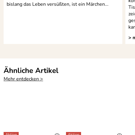
kö
bislang das Leben versüßten, ist ein Märchen...
Ti
zei
ge
kan
> 
Ähnliche Artikel
Mehr entdecken >