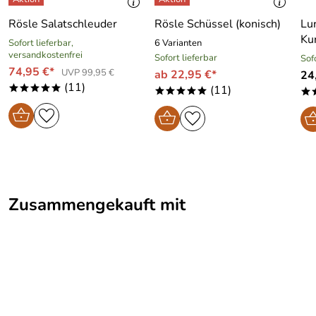
Rösle Salatschleuder
Rösle Schüssel (konisch)
Lu
Ku
Sofort lieferbar,
6 Varianten
versandkostenfrei
Sofort lieferbar
Sof
74,95 €*
UVP 99,95 €
ab 22,95 €*
24
(11)
(11)
*****
*****
*
Zusammengekauft mit