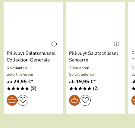
est:
und Frischhaltedeckel
überschüssige Flüssigkeit auszugießen, ohne den Deckel
abnehmen zu müssen. Mit einem Stop-Knopf kann der
Design Award:
Gewinner 2017
Schleudervorgang punktgenau mit nur einem Knopfdruck
beendet werden.
Hersteller: GEFU GmbH, Braukweg 28, 59889 Eslohe,
mail@gefu.com
Pillivuyt Salatschüssel
Pillivuyt Salatschüssel
P
Collection Generale
Sancerre
P
6 Varianten
2 Varianten
3
Sofort lieferbar
Sofort lieferbar
So
ab 29,95 €*
ab 19,95 €*
a
(9)
(2)
*****
*****