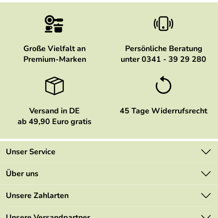
Große Vielfalt an
Persönliche Beratung
Premium-Marken
unter 0341 - 39 29 280
Versand in DE
45 Tage Widerrufsrecht
ab 49,90 Euro gratis
Unser Service
Kontakt
Über uns
Newsletter
Marken
Unsere Zahlarten
Mehrwertsteuerfrei
Neu
Retourenportal
Unsere Versandpartner