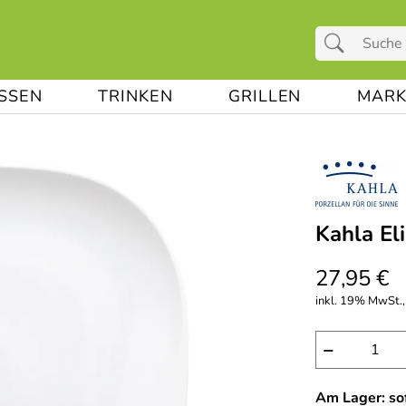
ESSEN
TRINKEN
GRILLEN
MARK
Kahla El
27,95 €
inkl. 19% MwSt.,
−
Am Lager: sof