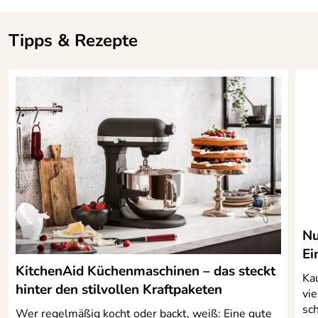
Alles perfekt!
Kaufdatum: 19.06.2020
Tipps & Rezepte
Bewertungsdatum: 07.07.2020
Heinz
*****
Verifizierte Bewertung
Eine tolle Funktionserweiterung der KitchenAid
Kaufdatum: 19.06.2020
Bewertungsdatum: 02.07.2020
Christa
*****
Verifizierte Bewertung
Es hat alles gut geklappt !
Nu
Kaufdatum: 17.01.2020
Ei
Bewertungsdatum: 04.02.2020
KitchenAid Küchenmaschinen – das steckt
Ka
hinter den stilvollen Kraftpaketen
vie
sch
Wer regelmäßig kocht oder backt, weiß: Eine gute