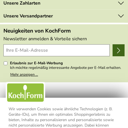
Marken
Unsere Zahlarten
Mehrwertsteuerfrei
Neu
Retourenportal
Unsere Versandpartner
Angebote
FAQs
Made in Germany
Neuigkeiten von KochForm
Lieferbedingungen
Themen
Newsletter anmelden & Vorteile sichern
Delivery Terms
Wir über uns
Kundenlogin
Presse
Erlaubnis zur E-Mail-Werbung
Ich möchte regelmäßig interessante Angebote per E-Mail erhalten.
Meine E-Mail-Adresse wird nicht an andere Unternehmen
Mehr anzeigen ...
weitergegeben. Zu statistischen Zwecken wird in anonymer Form
ausgewertet, welche Links im Newsletter geklickt werden. Dabei ist
nicht erkennbar, welche konkrete Person geklickt hat. Diese
Einwilligung zur Nutzung meiner E-Mail- Adresse für Werbezwecke
kann ich jederzeit mit Wirkung für die Zukunft widerrufen, indem ich
den Link "Abmelden" am Ende des Newsletters anklicke oder die
Option Newsletter im Mitgliederbereich deaktiviere. Die
Datenschutzerklärung
habe ich zur Kenntnis genommen.
Wir verwenden Cookies sowie ähnliche Technologien (z. B.
Geräte-IDs), um Ihnen ein optimales Shoppingerlebnis zu
bieten, Inhalte zu personalisieren und personalisierte sowie
Impressum
Datenschutzerklärung
AGB
nicht personalisierte Werbung anzuzeigen. Dabei können