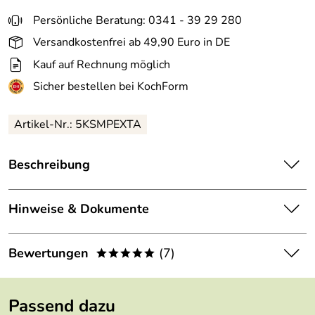
Persönliche Beratung: 0341 - 39 29 280
Versandkostenfrei ab 49,90 Euro in DE
Kauf auf Rechnung möglich
Sicher bestellen bei KochForm
Artikel-Nr.: 5KSMPEXTA
Beschreibung
KitchenAid Röhrennudelvorsatz mit 6 Einsätzen.
Vielseitiges Multitalent für frische Spaghetti, Bucatini,
Hinweise & Dokumente
Rigatoni, Fusilli, große oder kleine Makkaroni – ganz
einfach durch Auswechseln des Pastaeinsatzes.
Dokumente zum Download:
Bewertungen
(7)
*****
Dieser Vorsatz enthält ein Kombiwerkzeug, einen
KitchenAid Röhrennudelvorsatz
Aufbewahrungsbehälter, einen Reinigungspinsel und 6
4,9
Gebrauchsanweisung (1.299kB)
*****
Einsätze. Jeder Einsatz besteht aus einer metallenen
Passend dazu
KitchenAid Röhrennudelvorsatz
Scheibe und 2 Scheiben aus Kunststoff, die ineinander