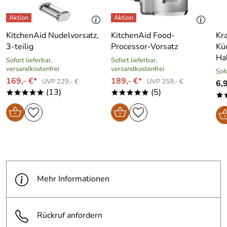
KitchenAid Nudelvorsatz,
KitchenAid Food-
Kr
3-teilig
Processor-Vorsatz
Kü
Hal
Sofort lieferbar,
Sofort lieferbar,
versandkostenfrei
versandkostenfrei
Sof
169,- €*
189,- €*
UVP 229,- €
UVP 259,- €
6,
(13)
(5)
*****
*****
*
Mehr Informationen
Rückruf anfordern