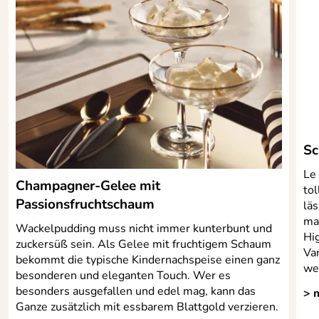
Sc
Le
Champagner-Gelee mit
tol
Passionsfruchtschaum
läs
ma
Wackelpudding muss nicht immer kunterbunt und
Hi
zuckersüß sein. Als Gelee mit fruchtigem Schaum
Va
bekommt die typische Kindernachspeise einen ganz
we
besonderen und eleganten Touch. Wer es
besonders ausgefallen und edel mag, kann das
> 
Ganze zusätzlich mit essbarem Blattgold verzieren.