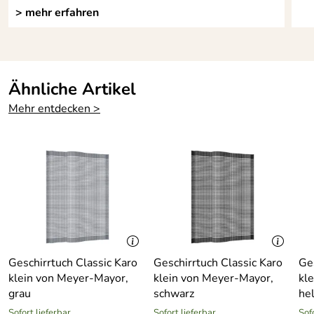
> mehr erfahren
Ähnliche Artikel
Mehr entdecken >
Geschirrtuch Classic Karo
Geschirrtuch Classic Karo
Ge
klein von Meyer-Mayor,
klein von Meyer-Mayor,
kl
grau
schwarz
he
Sofort lieferbar
Sofort lieferbar
Sof