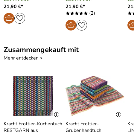
21,90 €*
21,90 €*
21
(2)
*****
*
Zusammengekauft mit
Mehr entdecken >
Kracht Frottier-Küchentuch
Kracht Frottier-
Kr
RESTGARN aus
Grubenhandtuch
LI