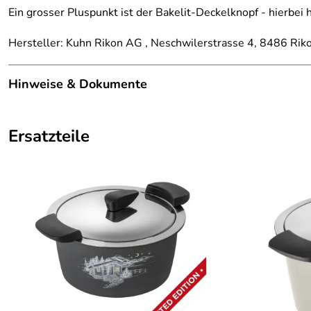
Ein grosser Pluspunkt ist der Bakelit-Deckelknopf - hierbei h
Hersteller: Kuhn Rikon AG , Neschwilerstrasse 4, 8486 Rik
Hinweise & Dokumente
Dokumente zum Download:
Ersatzteile
Hier finden Sie die Hotpan Garzeitentabelle von Kuhn
Hier finden Sie die Gebrauchsanleitung zu dem Hotpa
Garantiebedingungen Kuhn Rikon AG (448kB)