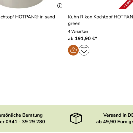
ochtopf HOTPAN® in sand
Kuhn Rikon Kochtopf HOTPAN
green
4 Varianten
ab 191,90 €*
ersönliche Beratung
Versand in D
er 0341 - 39 29 280
ab 49,90 Euro gr