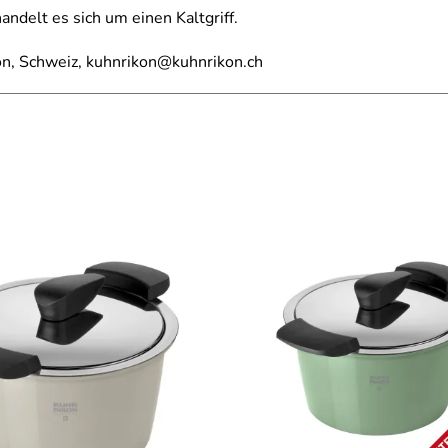
andelt es sich um einen Kaltgriff.
on, Schweiz, kuhnrikon@kuhnrikon.ch
 Rikon als Download (2.297kB)
n Kochgeschirr von Kuhn Rikon als Download (982kB)