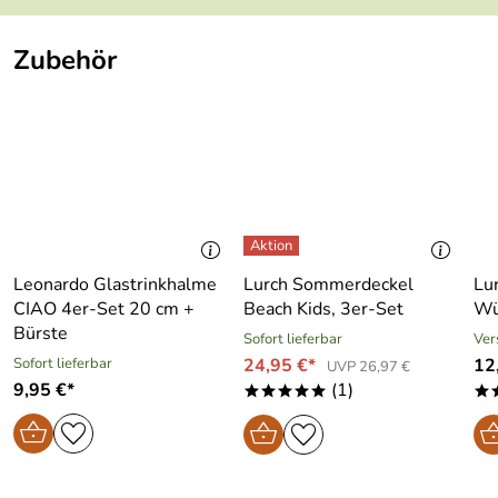
Ofenfest:
Nein
Zubehör
Spülmaschinenf
Ja
est:
Leonardo Glastrinkhalme
Lurch Sommerdeckel
Lu
CIAO 4er-Set 20 cm +
Beach Kids, 3er-Set
Wü
Bürste
Sofort lieferbar
Ver
Sofort lieferbar
24,95 €*
12
UVP 26,97 €
9,95 €*
(1)
*****
*