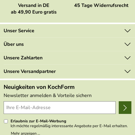
Versand in DE
45 Tage Widerrufsrecht
ab 49,90 Euro gratis
Unser Service
Kontakt
Über uns
Newsletter
Marken
Unsere Zahlarten
Mehrwertsteuerfrei
Neu
Retourenportal
Unsere Versandpartner
Angebote
FAQs
Made in Germany
Neuigkeiten von KochForm
Lieferbedingungen
Themen
Newsletter anmelden & Vorteile sichern
Delivery Terms
Wir über uns
Kundenlogin
Presse
Erlaubnis zur E-Mail-Werbung
Ich möchte regelmäßig interessante Angebote per E-Mail erhalten.
Meine E-Mail-Adresse wird nicht an andere Unternehmen
Mehr anzeigen ...