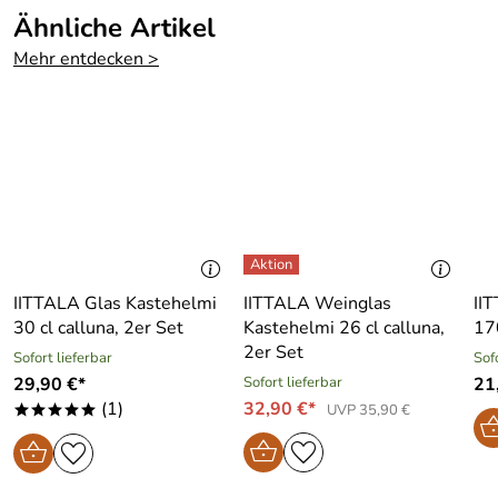
Ähnliche Artikel
Mehr entdecken >
IITTALA Glas Kastehelmi
IITTALA Weinglas
II
30 cl calluna, 2er Set
Kastehelmi 26 cl calluna,
17
2er Set
Sofort lieferbar
Sof
29,90 €*
Sofort lieferbar
21
(1)
32,90 €*
UVP 35,90 €
*****