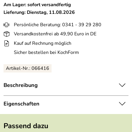
Am Lager: sofort versandfertig
Lieferung: Dienstag, 11.08.2026
Persönliche Beratung: 0341 - 39 29 280
Versandkostenfrei ab 49,90 Euro in DE
Kauf auf Rechnung möglich
Sicher bestellen bei KochForm
Artikel-Nr.: 066416
Beschreibung
Wahrer Genuss: Mit dem liebevoll designten Trinkglas aus
der Serie BRUNELLI zeigen Sie Stil. Entdecken Sie mit
Eigenschaften
diesem harmonisch geformten Trinkglas Ihr Gespür für
Eleganz! Gestalten Sie sich das tägliche Leben ganz nach
Inhalt im Set:
6 Stück
Ihren Wünschen und belohnen Sie sich mit dem, was
Passend dazu
Ihnen gefällt - mit LEONARDO. Dieses Trinkglas ist
Höhe:
9 cm