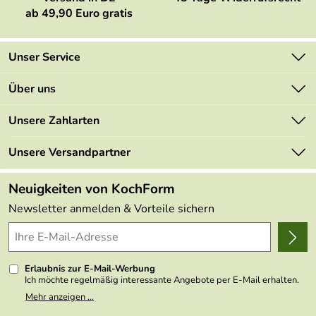
ab 49,90 Euro gratis
Unser Service
Kontakt
Über uns
Newsletter
Marken
Unsere Zahlarten
Mehrwertsteuerfrei
Neu
Retourenportal
Unsere Versandpartner
Angebote
FAQs
Made in Germany
Neuigkeiten von KochForm
Lieferbedingungen
Themen
Newsletter anmelden & Vorteile sichern
Delivery Terms
Wir über uns
Kundenlogin
Presse
Erlaubnis zur E-Mail-Werbung
Ich möchte regelmäßig interessante Angebote per E-Mail erhalten.
Meine E-Mail-Adresse wird nicht an andere Unternehmen
Mehr anzeigen ...
weitergegeben. Zu statistischen Zwecken wird in anonymer Form
ausgewertet, welche Links im Newsletter geklickt werden. Dabei ist