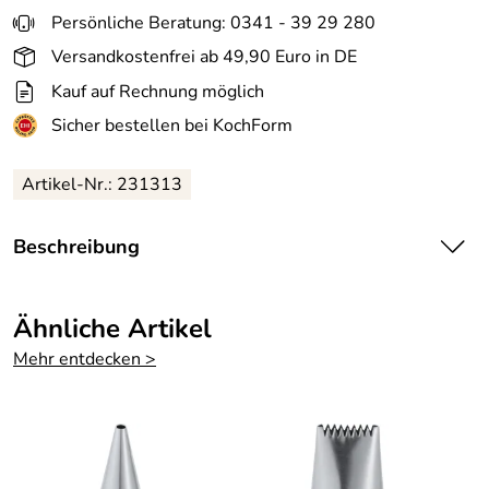
Persönliche Beratung: 0341 - 39 29 280
Versandkostenfrei ab 49,90 Euro in DE
Kauf auf Rechnung möglich
Sicher bestellen bei KochForm
Artikel-Nr.: 231313
Beschreibung
Margeriten en masse – mit dieser Blütentülle überhaupt
kein Problem!
Ähnliche Artikel
Mehr entdecken >
Die Spritztüllen-Serie Fine Line in Profi-Qualität: feinste
Dekorationen durch exakte Konturen der Spritzöffnung.
Unsere kleinen Spritztüllen entsprechen den
internationalen Tüllenbezeichnungen. Sie sind für
besonders feine und filigrane Garnierarbei ten geeignet.
In dieser Qualität bieten wir Ihnen eine große