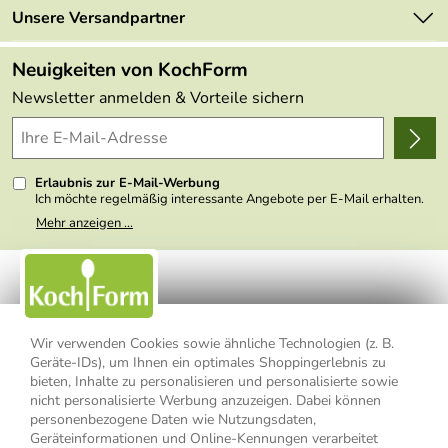
Retourenportal
Unsere Versandpartner
Angebote
FAQs
Made in Germany
Neuigkeiten von KochForm
Lieferbedingungen
Themen
Newsletter anmelden & Vorteile sichern
Delivery Terms
Wir über uns
Kundenlogin
Presse
Erlaubnis zur E-Mail-Werbung
Ich möchte regelmäßig interessante Angebote per E-Mail erhalten.
Meine E-Mail-Adresse wird nicht an andere Unternehmen
Mehr anzeigen ...
weitergegeben. Zu statistischen Zwecken wird in anonymer Form
ausgewertet, welche Links im Newsletter geklickt werden. Dabei ist
nicht erkennbar, welche konkrete Person geklickt hat. Diese
Einwilligung zur Nutzung meiner E-Mail- Adresse für Werbezwecke
kann ich jederzeit mit Wirkung für die Zukunft widerrufen, indem ich
den Link "Abmelden" am Ende des Newsletters anklicke oder die
Option Newsletter im Mitgliederbereich deaktiviere. Die
Datenschutzerklärung
habe ich zur Kenntnis genommen.
Wir verwenden Cookies sowie ähnliche Technologien (z. B.
Geräte-IDs), um Ihnen ein optimales Shoppingerlebnis zu
bieten, Inhalte zu personalisieren und personalisierte sowie
Impressum
Datenschutzerklärung
AGB
nicht personalisierte Werbung anzuzeigen. Dabei können
personenbezogene Daten wie Nutzungsdaten,
Widerrufsbelehrung
Widerrufsformular
Geräteinformationen und Online-Kennungen verarbeitet