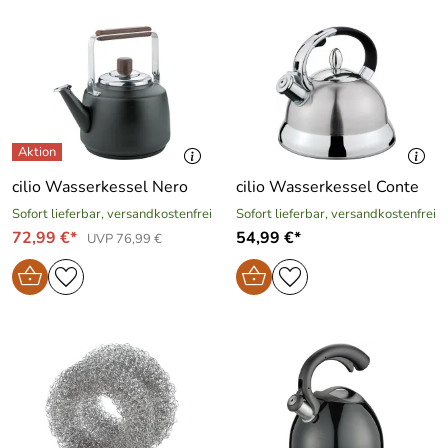
cilio Wasserkessel Nero
cilio Wasserkessel Conte
Sofort lieferbar, versandkostenfrei
Sofort lieferbar, versandkostenfrei
72,99 €*
54,99 €*
UVP 76,99 €