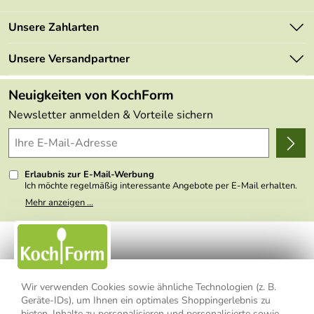
Newsletter
Marken
Unsere Zahlarten
Mehrwertsteuerfrei
Neu
Retourenportal
Unsere Versandpartner
Angebote
FAQs
Made in Germany
Neuigkeiten von KochForm
Lieferbedingungen
Themen
Newsletter anmelden & Vorteile sichern
Delivery Terms
Wir über uns
Kundenlogin
Presse
Erlaubnis zur E-Mail-Werbung
Ich möchte regelmäßig interessante Angebote per E-Mail erhalten.
Meine E-Mail-Adresse wird nicht an andere Unternehmen
Mehr anzeigen ...
weitergegeben. Zu statistischen Zwecken wird in anonymer Form
ausgewertet, welche Links im Newsletter geklickt werden. Dabei ist
nicht erkennbar, welche konkrete Person geklickt hat. Diese
Einwilligung zur Nutzung meiner E-Mail- Adresse für Werbezwecke
kann ich jederzeit mit Wirkung für die Zukunft widerrufen, indem ich
den Link "Abmelden" am Ende des Newsletters anklicke oder die
Option Newsletter im Mitgliederbereich deaktiviere. Die
Datenschutzerklärung
habe ich zur Kenntnis genommen.
Wir verwenden Cookies sowie ähnliche Technologien (z. B.
Geräte-IDs), um Ihnen ein optimales Shoppingerlebnis zu
bieten, Inhalte zu personalisieren und personalisierte sowie