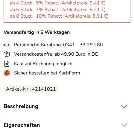
ab 4 Stück: 5% Rabatt (Artikelpreis:
9,41 €
)
ab 6 Stück: 7% Rabatt (Artikelpreis:
9,21 €
)
ab 8 Stück: 10% Rabatt (Artikelpreis:
8,91 €
)
Versandfertig in 6 Werktagen
Persönliche Beratung: 0341 - 39 29 280
Versandkostenfrei ab 49,90 Euro in DE
Kauf auf Rechnung möglich
Sicher bestellen bei KochForm
Artikel-Nr.: 42141021
Beschreibung
ASA Dessertteller form’art in carbon. Mit der Serie
form’art gelangen wir zurück zum Ursprung, zurück zum
Eigenschaften
Wesentlichen: Klare Formen und puristisches Design