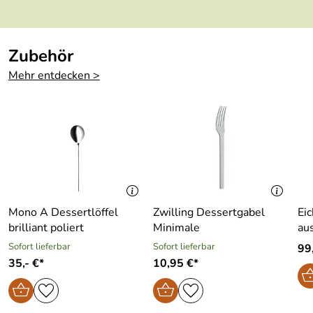
Geeignet für
ja
Mikrowelle:
Zubehör
Geeignet für
ja
Mehr entdecken >
Gefriertruhe:
Im
nein
Geschenkkarto
n:
Mono A Dessertlöffel
Zwilling Dessertgabel
Ei
brilliant poliert
Minimale
au
Sofort lieferbar
Sofort lieferbar
99,
35,- €*
10,95 €*