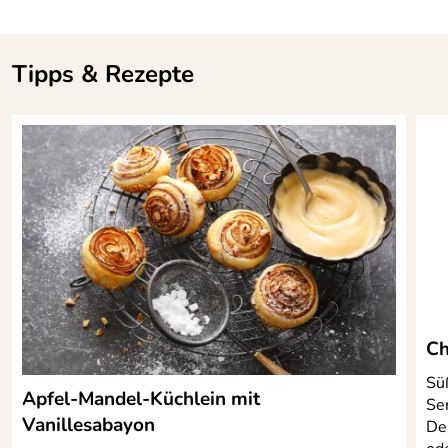
Tipps & Rezepte
Ch
Sü
Apfel-Mandel-Küchlein mit
Ser
Vanillesabayon
De