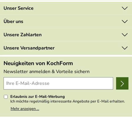
Unser Service
Kontakt
Über uns
Newsletter
Marken
Unsere Zahlarten
Mehrwertsteuerfrei
Neu
Retourenportal
Unsere Versandpartner
Angebote
FAQs
Made in Germany
Neuigkeiten von KochForm
Lieferbedingungen
Themen
Newsletter anmelden & Vorteile sichern
Delivery Terms
Wir über uns
Kundenlogin
Presse
Erlaubnis zur E-Mail-Werbung
Ich möchte regelmäßig interessante Angebote per E-Mail erhalten.
Meine E-Mail-Adresse wird nicht an andere Unternehmen
Mehr anzeigen ...
weitergegeben. Zu statistischen Zwecken wird in anonymer Form
ausgewertet, welche Links im Newsletter geklickt werden. Dabei ist
nicht erkennbar, welche konkrete Person geklickt hat. Diese
Einwilligung zur Nutzung meiner E-Mail- Adresse für Werbezwecke
kann ich jederzeit mit Wirkung für die Zukunft widerrufen, indem ich