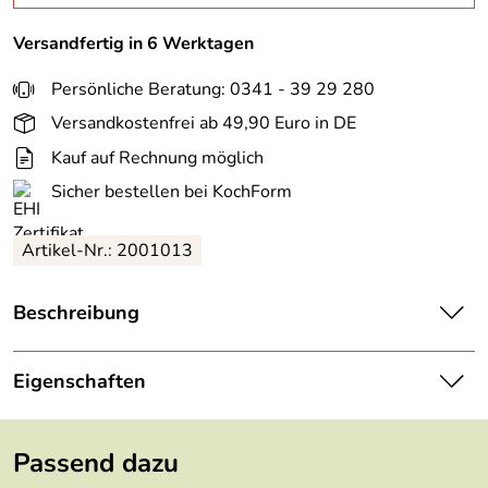
Versandfertig in 6 Werktagen
Persönliche Beratung: 0341 - 39 29 280
Versandkostenfrei ab 49,90 Euro in DE
Kauf auf Rechnung möglich
Sicher bestellen bei KochForm
Artikel-Nr.: 2001013
Beschreibung
ASA Salz & Pfeffer Cubus à table in weiß glänzend.
Extreme Härte, warmes Weiß, klares Design und enorme
Eigenschaften
Formenvielfalt: Die Serie à Table von ASA hat seinen
festen Platz in der hochwertigen Gastronomie, wie auch
Höhe:
2 cm
beim ambitionierten privaten Gastgeber. Das verarbeitete
Passend dazu
Fine Bone Porzellan aus China kommt im leichten Dekor
Länge:
7,5 cm