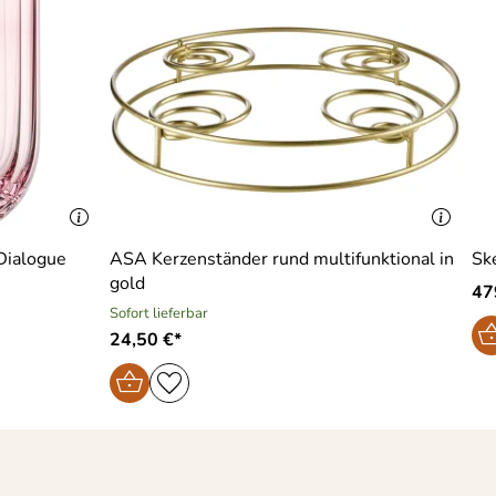
 Dialogue
ASA Kerzenständer rund multifunktional in
Sk
gold
47
Sofort lieferbar
24,50 €*