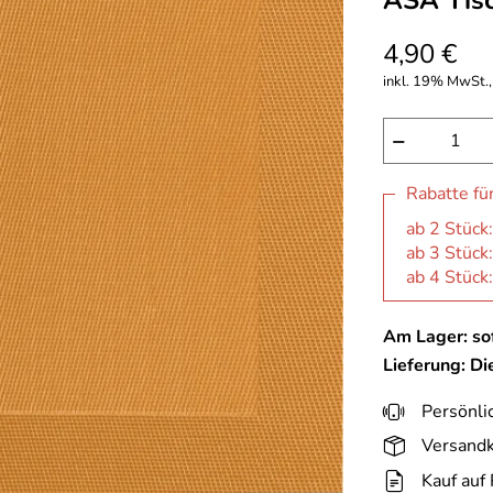
ASA Tisc
4,90 €
inkl. 19% MwSt.,
−
Rabatte fü
ab 2 Stück
ab 3 Stück
ab 4 Stück
Am Lager: sof
Lieferung: D
Persönli
Versandk
Kauf auf