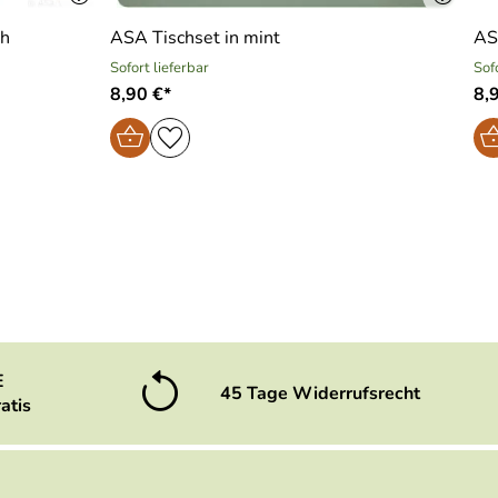
th
ASA Tischset in mint
AS
Sofort lieferbar
Sof
8,90 €*
8,
E
45 Tage Widerrufsrecht
atis