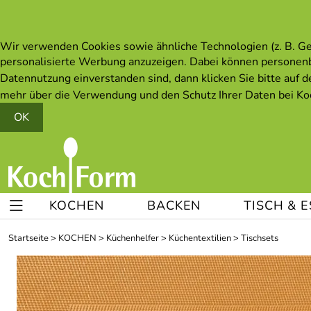
Wir verwenden Cookies sowie ähnliche Technologien (z. B. Ger
personalisierte Werbung anzuzeigen. Dabei können personen
Datennutzung einverstanden sind, dann klicken Sie bitte auf d
mehr über die Verwendung und den Schutz Ihrer Daten bei Koc
OK
KOCHEN
BACKEN
TISCH & 
Startseite
>
KOCHEN
>
Küchenhelfer
>
Küchentextilien
>
Tischsets