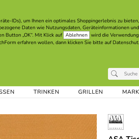
äte-IDs), um Ihnen ein optimales Shoppingerlebnis zu bieten, 
bezogene Daten wie Nutzungsdaten, Geräteinformationen und
en Button „OK“. Mit Klick auf
Ablehnen
wird die Verwendung 
hForm erfahren wollen, dann klicken Sie bitte auf
Datenschut
ESSEN
TRINKEN
GRILLEN
MARK