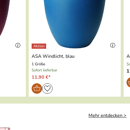
ASA Windlicht, blau
A
1 Größe
So
Sofort lieferbar
1
11,90 €*
Mehr entdecken >