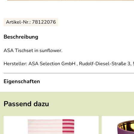
Artikel-Nr.: 78122076
Beschreibung
ASA Tischset in sunflower.
Hersteller: ASA Selection GmbH , Rudolf-Diesel-Straße 3
Eigenschaften
Höhe:
0,1 cm
Passend dazu
Länge:
46 cm
Breite:
33 cm
Gewicht:
0,1 kg