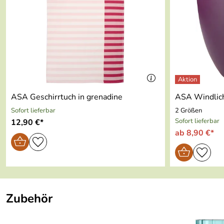
Farbe:
gelb
Material:
PVC
Geeignet für Spülmaschine:
nein
Geeignet für Backofen:
nein
ASA Geschirrtuch in grenadine
ASA Windlich
Geeignet für Mikrowelle:
nein
Sofort lieferbar
2 Größen
Sofort lieferbar
12,90 €*
Geeignet für Gefriertruhe:
nein
ab 8,90 €*
Im Geschenkkarton:
nein
Zubehör