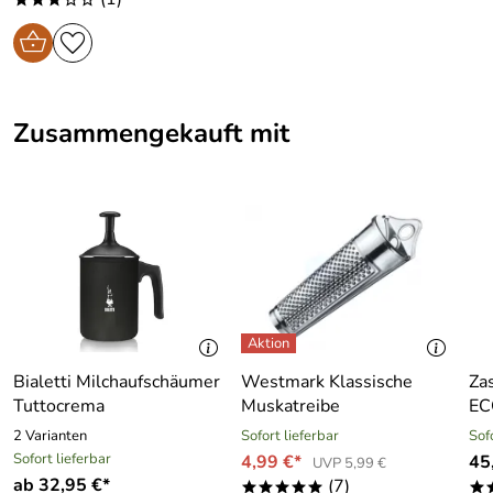
Zusammengekauft mit
Bialetti Milchaufschäumer
Westmark Klassische
Za
Tuttocrema
Muskatreibe
EC
2 Varianten
Sofort lieferbar
Sof
Sofort lieferbar
4,99 €*
45
UVP 5,99 €
ab 32,95 €*
(7)
*****
*