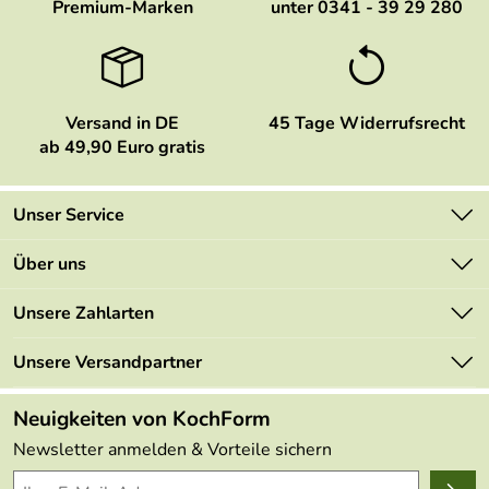
Premium-Marken
unter 0341 - 39 29 280
Versand in DE
45 Tage Widerrufsrecht
ab 49,90 Euro gratis
Unser Service
Kontakt
Über uns
Newsletter
Marken
Unsere Zahlarten
Mehrwertsteuerfrei
Neu
Retourenportal
Unsere Versandpartner
Angebote
FAQs
Made in Germany
Neuigkeiten von KochForm
Lieferbedingungen
Themen
Newsletter anmelden & Vorteile sichern
Delivery Terms
Wir über uns