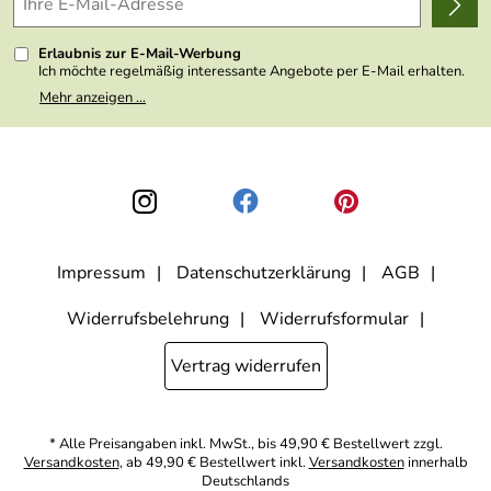
Kundenlogin
Presse
Erlaubnis zur E-Mail-Werbung
Ich möchte regelmäßig interessante Angebote per E-Mail erhalten.
Meine E-Mail-Adresse wird nicht an andere Unternehmen
Mehr anzeigen ...
weitergegeben. Zu statistischen Zwecken wird in anonymer Form
ausgewertet, welche Links im Newsletter geklickt werden. Dabei ist
nicht erkennbar, welche konkrete Person geklickt hat. Diese
Einwilligung zur Nutzung meiner E-Mail- Adresse für Werbezwecke
kann ich jederzeit mit Wirkung für die Zukunft widerrufen, indem ich
den Link "Abmelden" am Ende des Newsletters anklicke oder die
Option Newsletter im Mitgliederbereich deaktiviere. Die
Datenschutzerklärung
habe ich zur Kenntnis genommen.
Impressum
Datenschutzerklärung
AGB
Widerrufsbelehrung
Widerrufsformular
Vertrag widerrufen
* Alle Preisangaben inkl. MwSt., bis 49,90 € Bestellwert zzgl.
Versandkosten
, ab 49,90 € Bestellwert inkl.
Versandkosten
innerhalb
Deutschlands