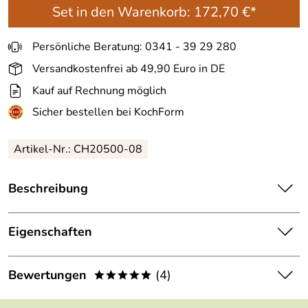
Set in den Warenkorb:
172,70 €*
Persönliche Beratung: 0341 - 39 29 280
Versandkostenfrei ab 49,90 Euro in DE
Kauf auf Rechnung möglich
Sicher bestellen bei KochForm
Artikel-Nr.: CH20500-08
Beschreibung
Carl Henkel
Kaffeekanne X-TRACT-BREW ARCA, 1 Liter,
amber handle. Die moderne und stilvolle Kaffeekanne
Eigenschaften
besteht aus hitzebeständigem, robustem Borosilikatglas
und einem Doppelsiebfilter. Guter Kaffee ohne
1 x Kaffeekanne X-TRACT-BREW
Bewertungen
(4)
Fliterpapier.
*****
Lieferumfang:
ARCA mit Doppelsiebfilter und
Porzellandeckel
Es ist so simpel einen frischen guten Kaffee zu kochen. Mit