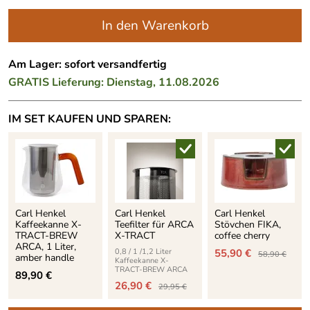
In den Warenkorb
Am Lager: sofort versandfertig
GRATIS
Lieferung: Dienstag, 11.08.2026
IM SET KAUFEN UND SPAREN:
Carl Henkel
Carl Henkel
Carl Henkel
Kaffeekanne X-
Teefilter für ARCA
Stövchen FIKA,
TRACT-BREW
X-TRACT
coffee cherry
ARCA, 1 Liter,
0,8 / 1 /1,2 Liter
55,90 €
58,90 €
amber handle
Kaffeekanne X-
TRACT-BREW ARCA
89,90 €
26,90 €
29,95 €