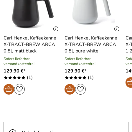
Carl Henkel Kaffeekanne
Carl Henkel Kaffeekanne
Ca
X-TRACT-BREW ARCA
X-TRACT-BREW ARCA
X-
0,8l, matt black
0,8l, pure white
1,2
Sofort lieferbar,
Sofort lieferbar,
Sofo
versandkostenfrei
versandkostenfrei
ver
129,90 €*
129,90 €*
14
(1)
(1)
*****
*****