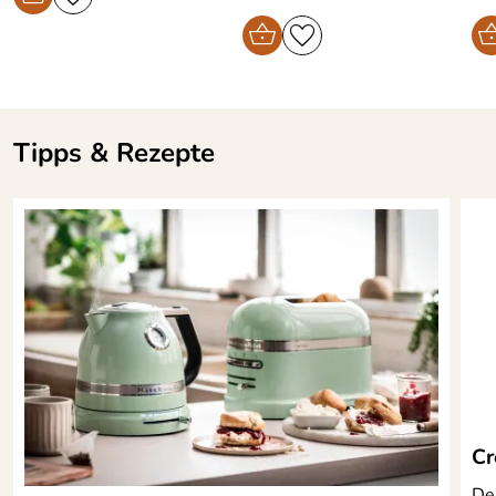
Tipps & Rezepte
Cr
De