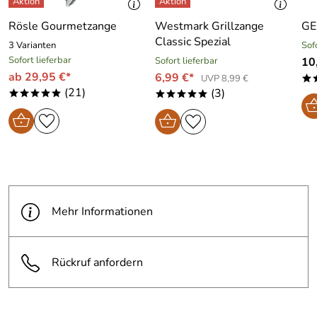
Rösle Gourmetzange
Westmark Grillzange
GE
Classic Spezial
3 Varianten
Sof
Sofort lieferbar
Sofort lieferbar
10
ab 29,95 €*
6,99 €*
UVP 8,99 €
*
(21)
(3)
*****
*****
Mehr Informationen
Rückruf anfordern