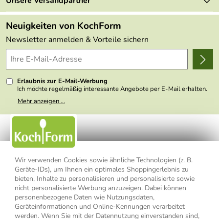
Retourenportal
Unsere Versandpartner
Angebote
FAQs
Made in Germany
Neuigkeiten von KochForm
Lieferbedingungen
Themen
Newsletter anmelden & Vorteile sichern
Delivery Terms
Wir über uns
Kundenlogin
Presse
Erlaubnis zur E-Mail-Werbung
Ich möchte regelmäßig interessante Angebote per E-Mail erhalten.
Meine E-Mail-Adresse wird nicht an andere Unternehmen
Mehr anzeigen ...
weitergegeben. Zu statistischen Zwecken wird in anonymer Form
ausgewertet, welche Links im Newsletter geklickt werden. Dabei ist
nicht erkennbar, welche konkrete Person geklickt hat. Diese
Einwilligung zur Nutzung meiner E-Mail- Adresse für Werbezwecke
kann ich jederzeit mit Wirkung für die Zukunft widerrufen, indem ich
den Link "Abmelden" am Ende des Newsletters anklicke oder die
Option Newsletter im Mitgliederbereich deaktiviere. Die
Datenschutzerklärung
habe ich zur Kenntnis genommen.
Wir verwenden Cookies sowie ähnliche Technologien (z. B.
Geräte-IDs), um Ihnen ein optimales Shoppingerlebnis zu
Impressum
Datenschutzerklärung
AGB
bieten, Inhalte zu personalisieren und personalisierte sowie
nicht personalisierte Werbung anzuzeigen. Dabei können
personenbezogene Daten wie Nutzungsdaten,
Widerrufsbelehrung
Widerrufsformular
Geräteinformationen und Online-Kennungen verarbeitet
werden. Wenn Sie mit der Datennutzung einverstanden sind,