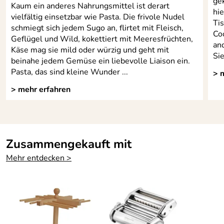
gek
Kaum ein anderes Nahrungsmittel ist derart
Kaufdatum: 08.05.2011
hi
vielfältig einsetzbar wie Pasta. Die frivole Nudel
Bewertungsdatum: 05.06.2011
Ti
schmiegt sich jedem Sugo an, flirtet mit Fleisch,
Co
Geflügel und Wild, kokettiert mit Meeresfrüchten,
an
Käse mag sie mild oder würzig und geht mit
Si
beinahe jedem Gemüse ein liebevolle Liaison ein.
Pasta, das sind kleine Wunder ...
> 
> mehr erfahren
Zusammengekauft mit
Mehr entdecken >