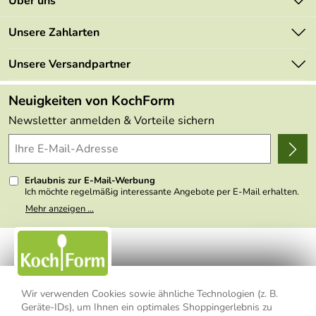
Über uns
Newsletter
Marken
Unsere Zahlarten
Mehrwertsteuerfrei
Neu
Retourenportal
Unsere Versandpartner
Angebote
FAQs
Made in Germany
Neuigkeiten von KochForm
Lieferbedingungen
Themen
Newsletter anmelden & Vorteile sichern
Delivery Terms
Wir über uns
Kundenlogin
Presse
Erlaubnis zur E-Mail-Werbung
Ich möchte regelmäßig interessante Angebote per E-Mail erhalten.
Meine E-Mail-Adresse wird nicht an andere Unternehmen
Mehr anzeigen ...
weitergegeben. Zu statistischen Zwecken wird in anonymer Form
ausgewertet, welche Links im Newsletter geklickt werden. Dabei ist
nicht erkennbar, welche konkrete Person geklickt hat. Diese
Einwilligung zur Nutzung meiner E-Mail- Adresse für Werbezwecke
kann ich jederzeit mit Wirkung für die Zukunft widerrufen, indem ich
den Link "Abmelden" am Ende des Newsletters anklicke oder die
Option Newsletter im Mitgliederbereich deaktiviere. Die
Datenschutzerklärung
habe ich zur Kenntnis genommen.
Wir verwenden Cookies sowie ähnliche Technologien (z. B.
Geräte-IDs), um Ihnen ein optimales Shoppingerlebnis zu