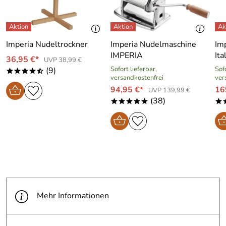
Imperia Nudeltrockner
Imperia Nudelmaschine
Im
IMPERIA
Ita
36,95 €*
UVP 38,99 €
Sofort lieferbar,
Sofo
(9)
****/
versandkostenfrei
ver
94,95 €*
16
UVP 139,99 €
(38)
*****
*
Mehr Informationen