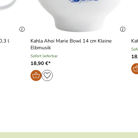
0,3 l
Kahla Ahoi Marie Bowl 14 cm Kleine
Ka
Elbmusik
Sof
Sofort lieferbar
18
18,90 €*