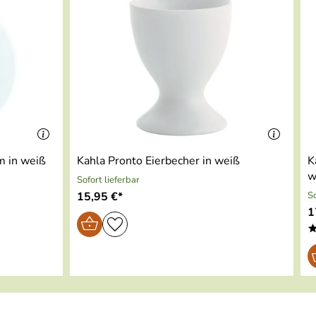
m in weiß
Kahla Pronto Eierbecher in weiß
K
w
Sofort lieferbar
15,95 €*
So
1