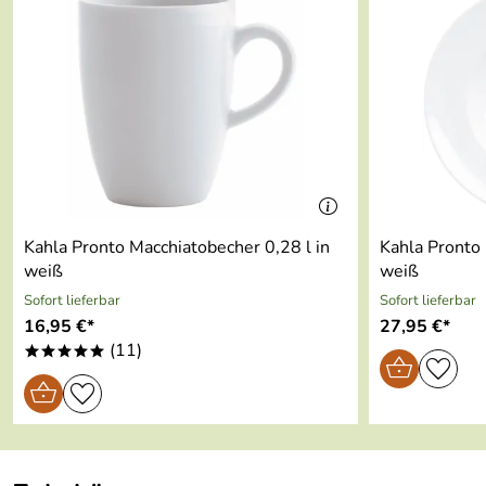
Mikrowellenfest:
ja
Ofenfest:
ja
spülmaschinenfest:
ja
Made in:
Germany
Kahla Pronto Macchiatobecher 0,28 l in
Kahla Pronto 
weiß
weiß
Sofort lieferbar
Sofort lieferbar
16,95 €*
27,95 €*
(11)
*****