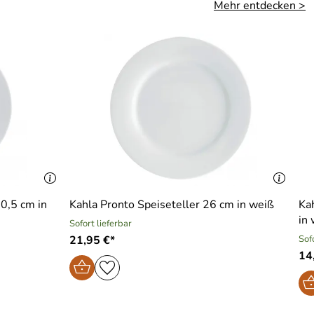
Mehr entdecken >
20,5 cm in
Kahla Pronto Speiseteller 26 cm in weiß
Ka
in
Sofort lieferbar
21,95 €*
Sof
14