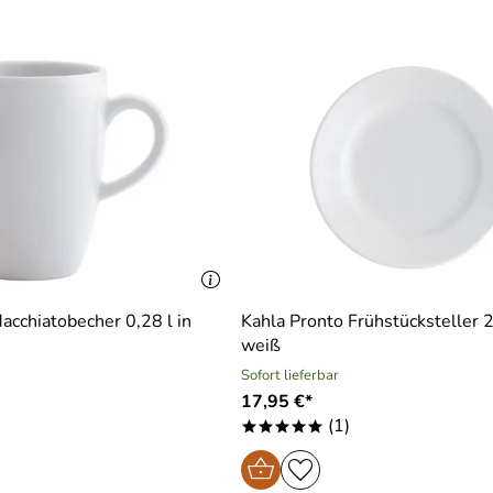
acchiatobecher 0,28 l in
Kahla Pronto Frühstücksteller 
weiß
Sofort lieferbar
17,95 €*
)
(1)
*****