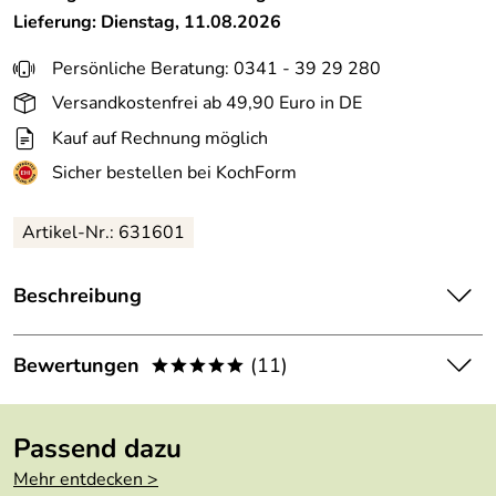
Lieferung: Dienstag, 11.08.2026
Persönliche Beratung: 0341 - 39 29 280
Versandkostenfrei ab 49,90 Euro in DE
Kauf auf Rechnung möglich
Sicher bestellen bei KochForm
Artikel-Nr.: 631601
Beschreibung
La Rochère
Weinglas Versailles, 6er-Set.
Bewertungen
(11)
*****
Auch einfache Alltagsgläser können schön und anmutig
daherkommen.
4,8
*****
Passend dazu
Ein großer Glas-Klassiker, nach den Kollektionen des 19.
5
Jahrhunderts der Glashütte. Das mechanisch hergestellte
Mehr entdecken >
4