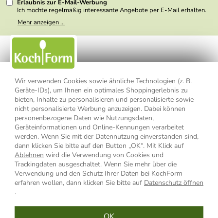
Erlaubnis zur E-Mail-Werbung
Ich möchte regelmäßig interessante Angebote per E-Mail erhalten.
Meine E-Mail-Adresse wird nicht an andere Unternehmen
Mehr anzeigen ...
weitergegeben. Zu statistischen Zwecken wird in anonymer Form
ausgewertet, welche Links im Newsletter geklickt werden. Dabei ist
nicht erkennbar, welche konkrete Person geklickt hat. Diese
Einwilligung zur Nutzung meiner E-Mail- Adresse für Werbezwecke
kann ich jederzeit mit Wirkung für die Zukunft widerrufen, indem ich
den Link "Abmelden" am Ende des Newsletters anklicke oder die
Option Newsletter im Mitgliederbereich deaktiviere. Die
Datenschutzerklärung
habe ich zur Kenntnis genommen.
Wir verwenden Cookies sowie ähnliche Technologien (z. B.
Geräte-IDs), um Ihnen ein optimales Shoppingerlebnis zu
Impressum
Datenschutzerklärung
AGB
bieten, Inhalte zu personalisieren und personalisierte sowie
nicht personalisierte Werbung anzuzeigen. Dabei können
personenbezogene Daten wie Nutzungsdaten,
Widerrufsbelehrung
Widerrufsformular
Geräteinformationen und Online-Kennungen verarbeitet
werden. Wenn Sie mit der Datennutzung einverstanden sind,
Vertrag widerrufen
dann klicken Sie bitte auf den Button „OK“. Mit Klick auf
Ablehnen
wird die Verwendung von Cookies und
Trackingdaten ausgeschaltet. Wenn Sie mehr über die
Verwendung und den Schutz Ihrer Daten bei KochForm
* Alle Preisangaben inkl. MwSt., bis 49,90 € Bestellwert zzgl.
erfahren wollen, dann klicken Sie bitte auf
Datenschutz öffnen
Versandkosten
, ab 49,90 € Bestellwert inkl.
Versandkosten
innerhalb
.
Deutschlands
OK