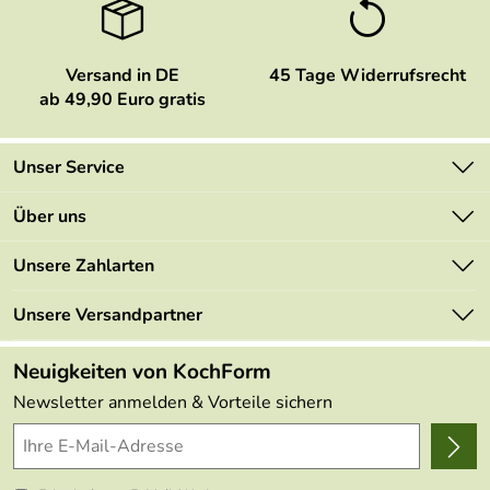
Versand in DE
45 Tage Widerrufsrecht
ab 49,90 Euro gratis
Unser Service
Kontakt
Über uns
Newsletter
Marken
Unsere Zahlarten
Mehrwertsteuerfrei
Neu
Retourenportal
Unsere Versandpartner
Angebote
FAQs
Made in Germany
Neuigkeiten von KochForm
Lieferbedingungen
Themen
Newsletter anmelden & Vorteile sichern
Delivery Terms
Wir über uns
Kundenlogin
Presse