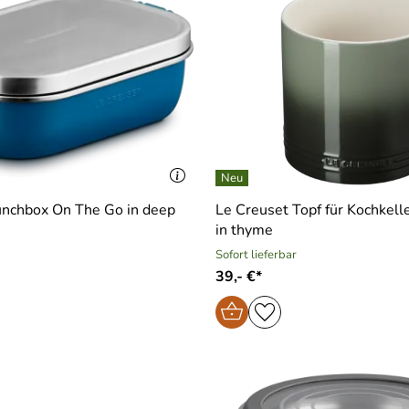
unchbox On The Go in deep
Le Creuset Topf für Kochkell
in thyme
Sofort lieferbar
39,- €*