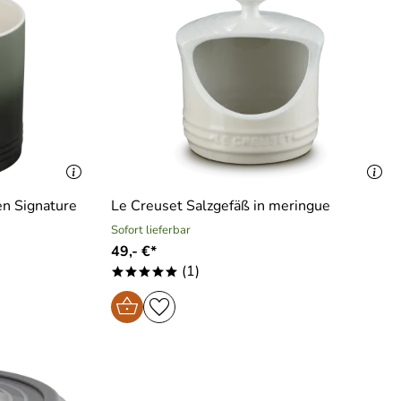
en Signature
Le Creuset Salzgefäß in meringue
Sofort lieferbar
49,- €*
(1)
*****