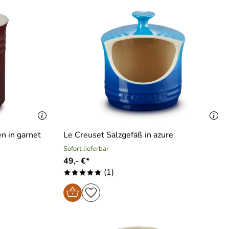
n in garnet
Le Creuset Salzgefäß in azure
Sofort lieferbar
49,- €*
(1)
*****