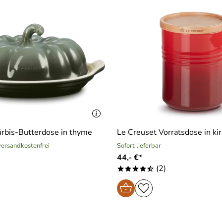
ürbis-Butterdose in thyme
Le Creuset Vorratsdose in ki
 versandkostenfrei
Sofort lieferbar
44,- €*
(2)
****/