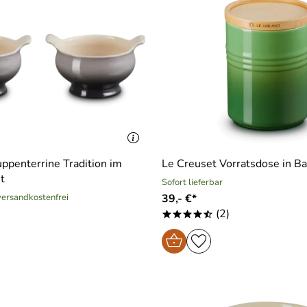
ppenterrine Tradition im
Le Creuset Vorratsdose in 
nt
Sofort lieferbar
 versandkostenfrei
39,- €*
(2)
****/