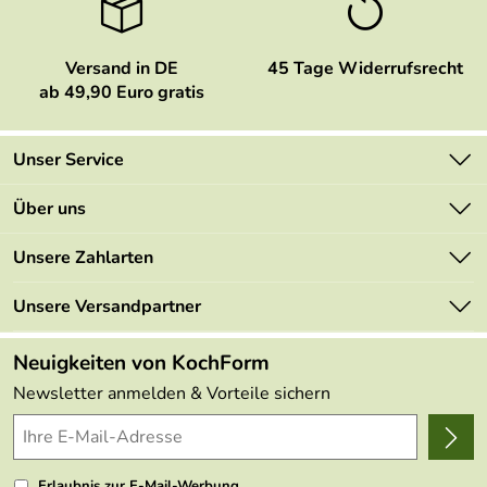
Versand in DE
45 Tage Widerrufsrecht
ab 49,90 Euro gratis
Unser Service
Kontakt
Über uns
Newsletter
Marken
Unsere Zahlarten
Mehrwertsteuerfrei
Neu
Retourenportal
Unsere Versandpartner
Angebote
FAQs
Made in Germany
Neuigkeiten von KochForm
Lieferbedingungen
Themen
Newsletter anmelden & Vorteile sichern
Delivery Terms
Wir über uns
Kundenlogin
Presse
Erlaubnis zur E-Mail-Werbung