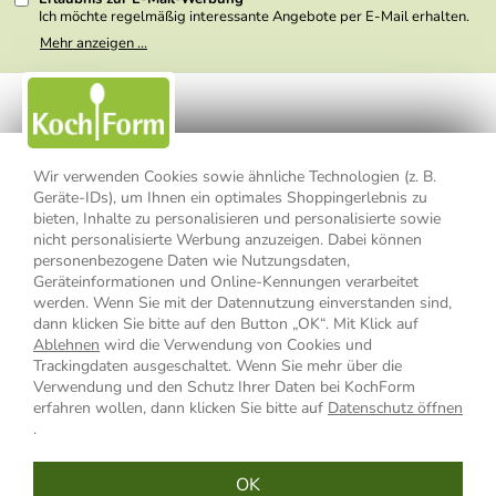
Ich möchte regelmäßig interessante Angebote per E-Mail erhalten.
Meine E-Mail-Adresse wird nicht an andere Unternehmen
Mehr anzeigen ...
weitergegeben. Zu statistischen Zwecken wird in anonymer Form
ausgewertet, welche Links im Newsletter geklickt werden. Dabei ist
nicht erkennbar, welche konkrete Person geklickt hat. Diese
Einwilligung zur Nutzung meiner E-Mail- Adresse für Werbezwecke
kann ich jederzeit mit Wirkung für die Zukunft widerrufen, indem ich
den Link "Abmelden" am Ende des Newsletters anklicke oder die
Option Newsletter im Mitgliederbereich deaktiviere. Die
Datenschutzerklärung
habe ich zur Kenntnis genommen.
Wir verwenden Cookies sowie ähnliche Technologien (z. B.
Geräte-IDs), um Ihnen ein optimales Shoppingerlebnis zu
Impressum
Datenschutzerklärung
AGB
bieten, Inhalte zu personalisieren und personalisierte sowie
nicht personalisierte Werbung anzuzeigen. Dabei können
personenbezogene Daten wie Nutzungsdaten,
Widerrufsbelehrung
Widerrufsformular
Geräteinformationen und Online-Kennungen verarbeitet
werden. Wenn Sie mit der Datennutzung einverstanden sind,
Vertrag widerrufen
dann klicken Sie bitte auf den Button „OK“. Mit Klick auf
Ablehnen
wird die Verwendung von Cookies und
Trackingdaten ausgeschaltet. Wenn Sie mehr über die
Verwendung und den Schutz Ihrer Daten bei KochForm
* Alle Preisangaben inkl. MwSt., bis 49,90 € Bestellwert zzgl.
erfahren wollen, dann klicken Sie bitte auf
Datenschutz öffnen
Versandkosten
, ab 49,90 € Bestellwert inkl.
Versandkosten
innerhalb
.
Deutschlands
OK