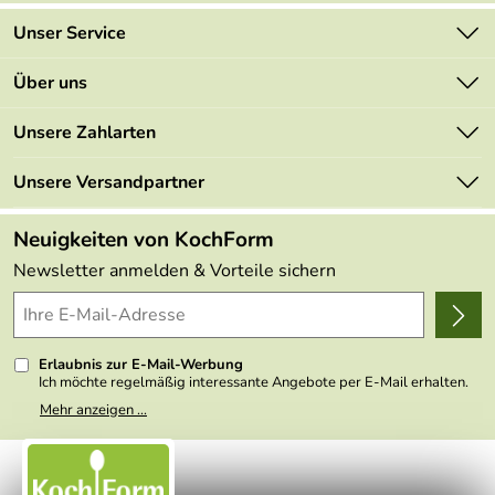
Unser Service
Kontakt
Über uns
Newsletter
Marken
Unsere Zahlarten
Mehrwertsteuerfrei
Neu
Retourenportal
Unsere Versandpartner
Angebote
FAQs
Made in Germany
Neuigkeiten von KochForm
Lieferbedingungen
Themen
Newsletter anmelden & Vorteile sichern
Delivery Terms
Wir über uns
Kundenlogin
Presse
Erlaubnis zur E-Mail-Werbung
Ich möchte regelmäßig interessante Angebote per E-Mail erhalten.
Meine E-Mail-Adresse wird nicht an andere Unternehmen
Mehr anzeigen ...
weitergegeben. Zu statistischen Zwecken wird in anonymer Form
ausgewertet, welche Links im Newsletter geklickt werden. Dabei ist
nicht erkennbar, welche konkrete Person geklickt hat. Diese
Einwilligung zur Nutzung meiner E-Mail- Adresse für Werbezwecke
kann ich jederzeit mit Wirkung für die Zukunft widerrufen, indem ich