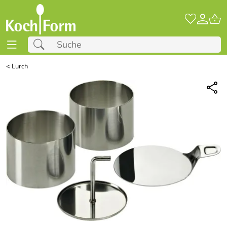
<
Lurch