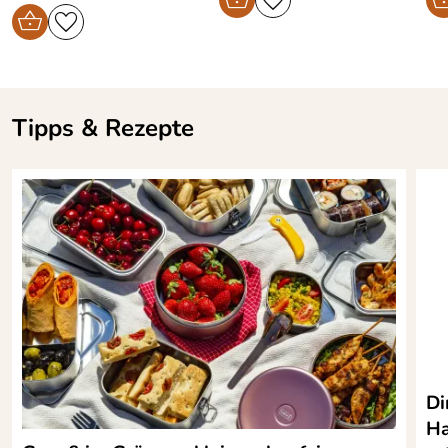
Tipps & Rezepte
Di
Ha