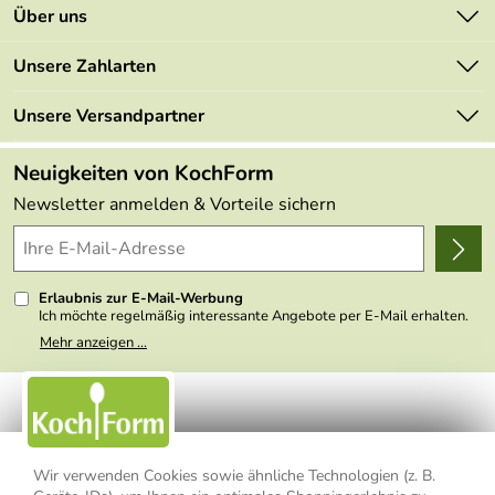
Kontakt
Über uns
Newsletter
Marken
Unsere Zahlarten
Mehrwertsteuerfrei
Neu
Retourenportal
Unsere Versandpartner
Angebote
FAQs
Made in Germany
Neuigkeiten von KochForm
Lieferbedingungen
Themen
Newsletter anmelden & Vorteile sichern
Delivery Terms
Wir über uns
Kundenlogin
Presse
Erlaubnis zur E-Mail-Werbung
Ich möchte regelmäßig interessante Angebote per E-Mail erhalten.
Meine E-Mail-Adresse wird nicht an andere Unternehmen
Mehr anzeigen ...
weitergegeben. Zu statistischen Zwecken wird in anonymer Form
ausgewertet, welche Links im Newsletter geklickt werden. Dabei ist
nicht erkennbar, welche konkrete Person geklickt hat. Diese
Einwilligung zur Nutzung meiner E-Mail- Adresse für Werbezwecke
kann ich jederzeit mit Wirkung für die Zukunft widerrufen, indem ich
den Link "Abmelden" am Ende des Newsletters anklicke oder die
Option Newsletter im Mitgliederbereich deaktiviere. Die
Datenschutzerklärung
habe ich zur Kenntnis genommen.
Wir verwenden Cookies sowie ähnliche Technologien (z. B.