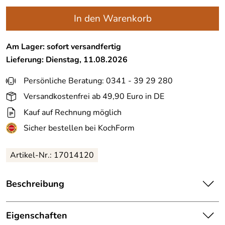
In den Warenkorb
Am Lager: sofort versandfertig
Lieferung: Dienstag, 11.08.2026
Persönliche Beratung: 0341 - 39 29 280
Versandkostenfrei ab 49,90 Euro in DE
Kauf auf Rechnung möglich
Sicher bestellen bei KochForm
Artikel-Nr.: 17014120
Beschreibung
Monbento
MB Tresor Bento-Box in blau Dino. Die
Lunchbox für Kids! Mit auswechselbaren Motiven auf dem
Eigenschaften