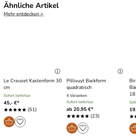
Ähnliche Artikel
Mehr entdecken >
Le Creuset Kastenform 30
Pillivuyt Backform
Bi
cm
quadratisch
Bä
18
Sofort lieferbar
4 Varianten
Sofort lieferbar
45,- €*
Sof
ab 20,95 €*
(51)
19
*****
(23)
*****
*