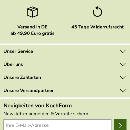
Versand in DE
45 Tage Widerrufsrecht
ab 49,90 Euro gratis
Unser Service
Kontakt
Über uns
Newsletter
Marken
Unsere Zahlarten
Mehrwertsteuerfrei
Neu
Retourenportal
Unsere Versandpartner
Angebote
FAQs
Made in Germany
Neuigkeiten von KochForm
Lieferbedingungen
Themen
Newsletter anmelden & Vorteile sichern
Delivery Terms
Wir über uns
Kundenlogin