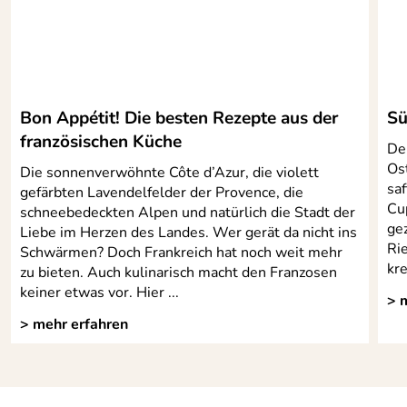
Spülmaschinenfest: Alle Pillivuyt Produkte werden bei
1400°C gebrannt. Das garantiert eine perfekt
hygienisch versiegelte Oberfläche, in welche Nichts
eindringen oder einbrennen kann. Somit lassen sich alle
Pillivuyt Produkte leicht reinigen, ob in der
Spülmaschine oder per Hand. Einfach kurz mit Wasser
Bon Appétit! Die besten Rezepte aus der
Sü
einweichen lassen, hartnäckigere Rückstände eventuell
französischen Küche
mit der Bürste bearbeiten.
Der
Os
Die sonnenverwöhnte Côte d’Azur, die violett
sa
gefärbten Lavendelfelder der Provence, die
Cu
schneebedeckten Alpen und natürlich die Stadt der
Hersteller: SAS AU CAPITAL Pillivuyt, Rue de la
ge
Liebe im Herzen des Landes. Wer gerät da nicht ins
Manufacture18500 Mehun-sur-Yèvre, Frankreich,
Ri
Schwärmen? Doch Frankreich hat noch weit mehr
contact@pillivuyt.fr
kr
zu bieten. Auch kulinarisch macht den Franzosen
keiner etwas vor. Hier ...
> 
> mehr erfahren