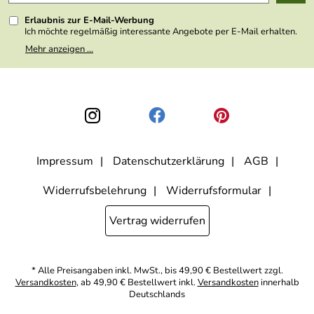
Presse
Erlaubnis zur E-Mail-Werbung
Ich möchte regelmäßig interessante Angebote per E-Mail erhalten.
Meine E-Mail-Adresse wird nicht an andere Unternehmen
Mehr anzeigen ...
weitergegeben. Zu statistischen Zwecken wird in anonymer Form
ausgewertet, welche Links im Newsletter geklickt werden. Dabei ist
nicht erkennbar, welche konkrete Person geklickt hat. Diese
Einwilligung zur Nutzung meiner E-Mail- Adresse für Werbezwecke
kann ich jederzeit mit Wirkung für die Zukunft widerrufen, indem ich
den Link "Abmelden" am Ende des Newsletters anklicke oder die
Option Newsletter im Mitgliederbereich deaktiviere. Die
Datenschutzerklärung
habe ich zur Kenntnis genommen.
Impressum
Datenschutzerklärung
AGB
Widerrufsbelehrung
Widerrufsformular
Vertrag widerrufen
* Alle Preisangaben inkl. MwSt., bis 49,90 € Bestellwert zzgl.
Versandkosten
, ab 49,90 € Bestellwert inkl.
Versandkosten
innerhalb
Deutschlands