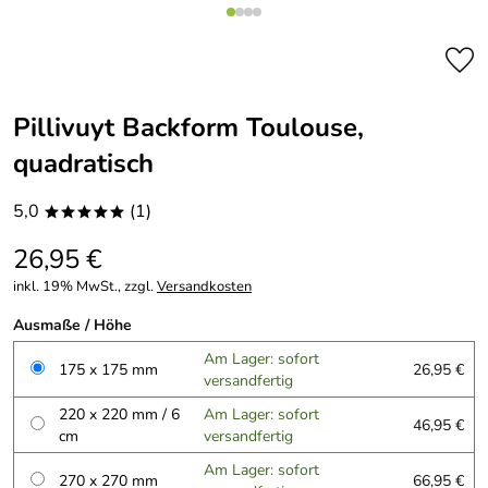
Pillivuyt Backform Toulouse,
quadratisch
5,0
(1)
*****
26,95 €
inkl. 19% MwSt., zzgl.
Versandkosten
Ausmaße / Höhe
Am Lager: sofort
175 x 175 mm
26,95 €
versandfertig
220 x 220 mm / 6
Am Lager: sofort
46,95 €
cm
versandfertig
Am Lager: sofort
270 x 270 mm
66,95 €