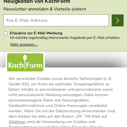
Neuigkeiten von KochForm
Lieferbedingungen
Themen
Newsletter anmelden & Vorteile sichern
Delivery Terms
Wir über uns
Kundenlogin
Presse
Erlaubnis zur E-Mail-Werbung
Ich möchte regelmäßig interessante Angebote per E-Mail erhalten.
Meine E-Mail-Adresse wird nicht an andere Unternehmen
Mehr anzeigen ...
weitergegeben. Zu statistischen Zwecken wird in anonymer Form
ausgewertet, welche Links im Newsletter geklickt werden. Dabei ist
nicht erkennbar, welche konkrete Person geklickt hat. Diese
Einwilligung zur Nutzung meiner E-Mail- Adresse für Werbezwecke
kann ich jederzeit mit Wirkung für die Zukunft widerrufen, indem ich
den Link "Abmelden" am Ende des Newsletters anklicke oder die
Option Newsletter im Mitgliederbereich deaktiviere. Die
Datenschutzerklärung
habe ich zur Kenntnis genommen.
Wir verwenden Cookies sowie ähnliche Technologien (z. B.
Geräte-IDs), um Ihnen ein optimales Shoppingerlebnis zu
bieten, Inhalte zu personalisieren und personalisierte sowie
Impressum
Datenschutzerklärung
AGB
nicht personalisierte Werbung anzuzeigen. Dabei können
personenbezogene Daten wie Nutzungsdaten,
Widerrufsbelehrung
Widerrufsformular
Geräteinformationen und Online-Kennungen verarbeitet
werden. Wenn Sie mit der Datennutzung einverstanden sind,
Vertrag widerrufen
dann klicken Sie bitte auf den Button „OK“. Mit Klick auf
Ablehnen
wird die Verwendung von Cookies und