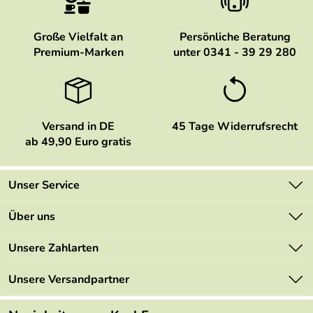
Große Vielfalt an
Persönliche Beratung
Premium-Marken
unter 0341 - 39 29 280
Versand in DE
45 Tage Widerrufsrecht
ab 49,90 Euro gratis
Unser Service
Kontakt
Über uns
Newsletter
Marken
Unsere Zahlarten
Mehrwertsteuerfrei
Neu
Retourenportal
Unsere Versandpartner
Angebote
FAQs
Made in Germany