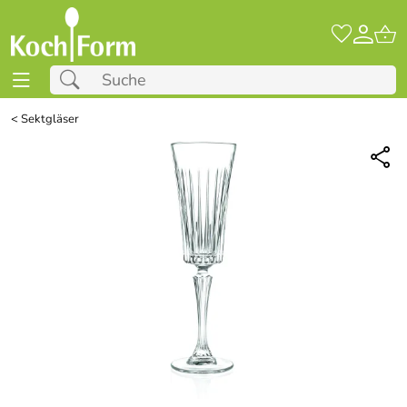
<
Sektgläser