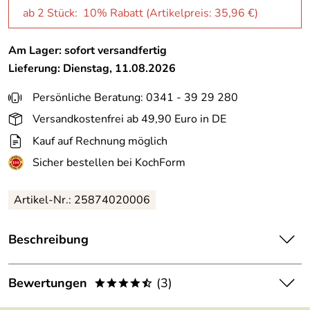
ab 2 Stück: 10% Rabatt (Artikelpreis:
35,96 €
)
Am Lager: sofort versandfertig
Lieferung: Dienstag, 11.08.2026
Persönliche Beratung: 0341 - 39 29 280
Versandkostenfrei ab 49,90 Euro in DE
Kauf auf Rechnung möglich
Sicher bestellen bei KochForm
Artikel-Nr.: 25874020006
Beschreibung
RCR
Champagnerglas Timeless, 6er Set. Zeitlose Eleganz
ein Leben lang.
Bewertungen
(3)
****/
Mit der Serie Timeless von RCR gestalten Sie jede Tafel