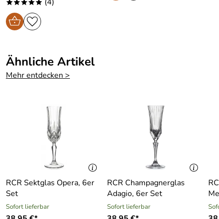
(4)
*****
Stilvoll im Anblick und exzellent in der Hand. Das
passende Glas für den anspruchsvollen Geschmack.
Kaufdatum: 14.08.2022
Bewertungsdatum: 12.09.2022
Ähnliche Artikel
Mehr entdecken >
RCR Sektglas Opera, 6er
RCR Champagnerglas
RC
Set
Adagio, 6er Set
Me
Sofort lieferbar
Sofort lieferbar
Sof
38,95 €*
38,95 €*
38