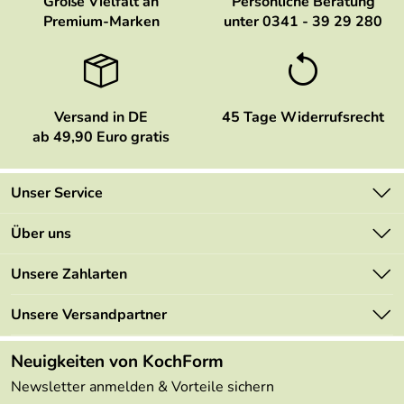
Große Vielfalt an
Persönliche Beratung
Premium-Marken
unter 0341 - 39 29 280
Versand in DE
45 Tage Widerrufsrecht
ab 49,90 Euro gratis
Unser Service
Kontakt
Über uns
Newsletter
Marken
Unsere Zahlarten
Mehrwertsteuerfrei
Neu
Retourenportal
Unsere Versandpartner
Angebote
FAQs
Made in Germany
Neuigkeiten von KochForm
Lieferbedingungen
Themen
Newsletter anmelden & Vorteile sichern
Delivery Terms