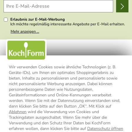
Wir über uns
Kundenlogin
Presse
Erlaubnis zur E-Mail-Werbung
Ich möchte regelmäßig interessante Angebote per E-Mail erhalten.
Meine E-Mail-Adresse wird nicht an andere Unternehmen
Mehr anzeigen ...
weitergegeben. Zu statistischen Zwecken wird in anonymer Form
ausgewertet, welche Links im Newsletter geklickt werden. Dabei ist
nicht erkennbar, welche konkrete Person geklickt hat. Diese
Einwilligung zur Nutzung meiner E-Mail- Adresse für Werbezwecke
kann ich jederzeit mit Wirkung für die Zukunft widerrufen, indem ich
den Link "Abmelden" am Ende des Newsletters anklicke oder die
Option Newsletter im Mitgliederbereich deaktiviere. Die
Datenschutzerklärung
habe ich zur Kenntnis genommen.
Wir verwenden Cookies sowie ähnliche Technologien (z. B.
Geräte-IDs), um Ihnen ein optimales Shoppingerlebnis zu
Impressum
Datenschutzerklärung
AGB
bieten, Inhalte zu personalisieren und personalisierte sowie
nicht personalisierte Werbung anzuzeigen. Dabei können
personenbezogene Daten wie Nutzungsdaten,
Widerrufsbelehrung
Widerrufsformular
Geräteinformationen und Online-Kennungen verarbeitet
werden. Wenn Sie mit der Datennutzung einverstanden sind,
Vertrag widerrufen
dann klicken Sie bitte auf den Button „OK“. Mit Klick auf
Ablehnen
wird die Verwendung von Cookies und
Trackingdaten ausgeschaltet. Wenn Sie mehr über die
Verwendung und den Schutz Ihrer Daten bei KochForm
* Alle Preisangaben inkl. MwSt., bis 49,90 € Bestellwert zzgl.
erfahren wollen, dann klicken Sie bitte auf
Datenschutz öffnen
Versandkosten
, ab 49,90 € Bestellwert inkl.
Versandkosten
innerhalb